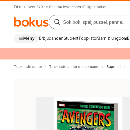
Fri frakt över 249 kr
•
Snabba leveranser
•
Billiga böcker
Sök bok, spel, pussel, penna...
Meny
Erbjudanden
Student
Topplistor
Barn & ungdom
B
Tecknade serier
Tecknade serier och romaner
Superhjältar