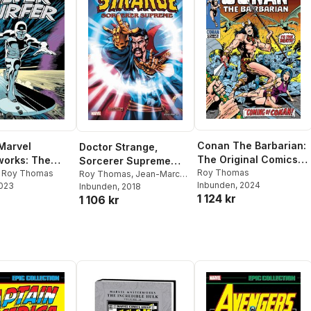
Conan The Barbarian:
Marvel
Doctor Strange,
The Original Comics
works: The
Sorcerer Supreme
Omnibus Vol.1
Roy Thomas
urfer Vol. 1 -
,
Roy Thomas
Omnibus Vol. 2
Roy Thomas
,
Jean-Marc
Inbunden
, 2024
2023
Lofficier
Inbunden
,
, 2018
Len Kaminski
1 124 kr
1 106 kr