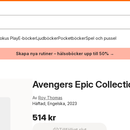
okus Play
E-böcker
Ljudböcker
Pocketböcker
Spel och pussel
Skapa nya rutiner – hälsoböcker upp till 50% →
Avengers Epic Collect
Av
Roy Thomas
Häftad, Engelska, 2023
514 kr
Tillfälligt slut