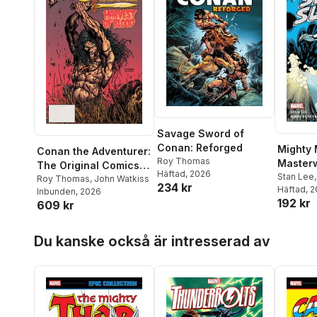
Savage Sword of
Conan: Reforged
Mighty 
Conan the Adventurer:
Roy Thomas
Master
The Original Comics
Häftad
, 2026
Silver S
Stan Lee
Years Omnibus Vol. 1
Roy Thomas
,
John Watkiss
234 kr
Häftad
, 
Inbunden
, 2026
192 kr
609 kr
Hoppa över listan
Du kanske också är intresserad av