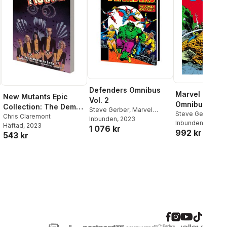
Defenders Omnibus
Marvel Two-I
New Mutants Epic
Vol. 2
Omnibus Vol. 1
Collection: The Demon
Steve Gerber
,
Marvel
Steve Gerber
,
Bil
Bear Saga
Chris Claremont
Various
Inbunden
, 2023
Marv Wolfman
Inbunden
, 2025
Häftad
, 2023
1 076 kr
992 kr
543 kr