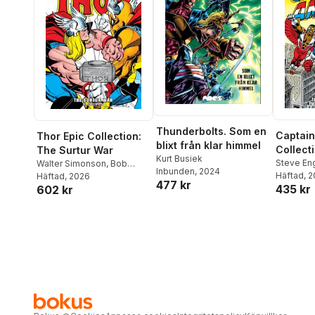
Thunderbolts. Som en
Captain
Thor Epic Collection:
blixt från klar himmel
Collect
The Surtur War
Kurt Busiek
Empire
Steve Eng
Walter Simonson
,
Bob
Inbunden
, 2024
Häftad
, 
Harras
Häftad
, 2026
477 kr
435 kr
602 kr