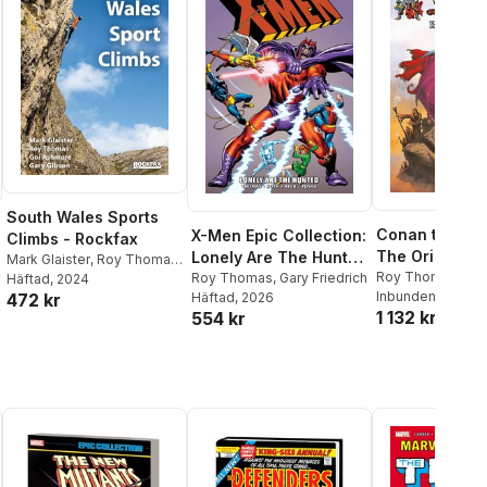
South Wales Sports
Conan the Min
X-Men Epic Collection:
Climbs - Rockfax
The Original 
Lonely Are The Hunted
Mark Glaister
,
Roy Thomas
,
Years Omnibu
Roy Thomas
,
Lar
(New Printing)
Roy Thomas
,
Gary Friedrich
Goi Ashmore
Häftad
, 2024
,
Gary Gibson
Chuck Dixon
Inbunden
, 2026
472 kr
Häftad
, 2026
1 132 kr
554 kr