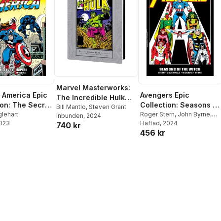
Marvel Masterworks:
 America Epic
Avengers Epic
The Incredible Hulk
ion: The Secret
Collection: Seasons of
Vol. 18
Bill Mantlo
,
Steven Grant
lehart
The Witch
Roger Stern
,
John Byrne
,
Inbunden
, 2024
2023
Bill Mantlo
Häftad
, 2024
740 kr
456 kr