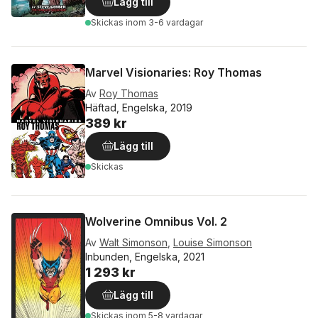
Lägg till
Skickas
inom 3-6 vardagar
Marvel Visionaries: Roy Thomas
Av
Roy Thomas
Häftad, Engelska, 2019
389 kr
Lägg till
Skickas
Wolverine Omnibus Vol. 2
Av
Walt Simonson
,
Louise Simonson
Inbunden, Engelska, 2021
1 293 kr
Lägg till
Skickas
inom 5-8 vardagar