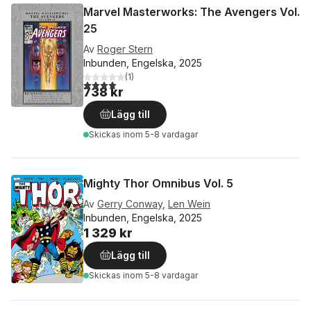
Marvel Masterworks: The Avengers Vol.
25
Av
Roger Stern
Inbunden, Engelska, 2025
(
1
)
4,0
utav 5 stjärnor. Totalt antal röster:
738 kr
Lägg till
Skickas
inom 5-8 vardagar
Mighty Thor Omnibus Vol. 5
Av
Gerry Conway
,
Len Wein
Inbunden, Engelska, 2025
1 329 kr
Lägg till
Skickas
inom 5-8 vardagar