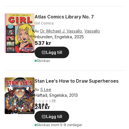
Atlas Comics Library No. 7
Girl Comics
Av
Dr. Michael J. Vassallo
,
Vassallo
Inbunden, Engelska, 2025
537 kr
Lägg till
Skickas
Stan Lee′s How to Draw Superheroes
Av
S Lee
Häftad, Engelska, 2013
(
1
)
4,0
utav 5 stjärnor. Totalt antal röster:
241 kr
Lägg till
Skickas
inom 5-8 vardagar