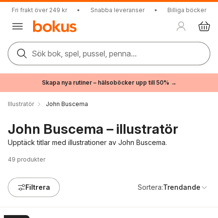
Fri frakt över 249 kr
•
Snabba leveranser
•
Billiga böcker
Sök bok, spel, pussel, penna...
Skapa nya rutiner – hälsoböcker upp till 50% →
Illustratör
John Buscema
John Buscema – illustratör
Upptäck titlar med illustrationer av John Buscema.
49
produkter
Filtrera
Sortera:
Trendande