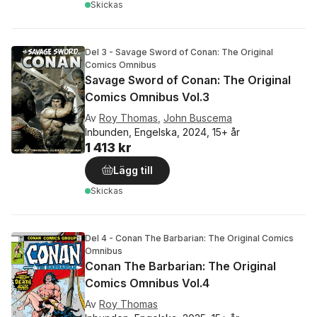
Skickas
Del 3 - Savage Sword of Conan: The Original
Comics Omnibus
Savage Sword of Conan: The Original
Comics Omnibus Vol.3
Av
Roy Thomas
,
John Buscema
Inbunden, Engelska, 2024, 15+ år
1 413 kr
Lägg till
Skickas
Del 4 - Conan The Barbarian: The Original Comics
Omnibus
Conan The Barbarian: The Original
Comics Omnibus Vol.4
Av
Roy Thomas