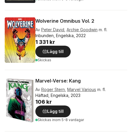
Wolverine Omnibus Vol. 2
Av
Peter David
,
Archie Goodwin
m. fl.
Inbunden, Engelska, 2022
1 331 kr
Lägg till
Skickas
Marvel-Verse: Kang
Av
Roger Stern
,
Marvel Various
m. fl.
Häftad, Engelska, 2023
106 kr
Lägg till
Skickas
inom 5-8 vardagar