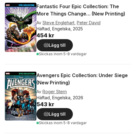
Fantastic Four Epic Collection: The
More Things Change… (New Printing)
Av
Steve Englehart
,
Peter David
Häftad, Engelska, 2025
454 kr
Lägg till
Skickas
inom 5-8 vardagar
Avengers Epic Collection: Under Siege
(New Printing)
Av
Roger Stern
Häftad, Engelska, 2026
543 kr
Lägg till
Skickas
inom 5-8 vardagar