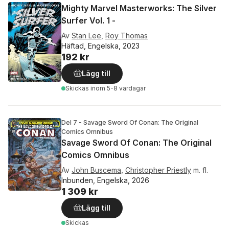
Mighty Marvel Masterworks: The Silver
Surfer Vol. 1 -
Av
Stan Lee
,
Roy Thomas
Häftad, Engelska, 2023
192 kr
Lägg till
Skickas
inom 5-8 vardagar
Del 7 - Savage Sword Of Conan: The Original
Comics Omnibus
Savage Sword Of Conan: The Original
Comics Omnibus
Av
John Buscema
,
Christopher Priestly
m. fl.
Inbunden, Engelska, 2026
1 309 kr
Lägg till
Skickas