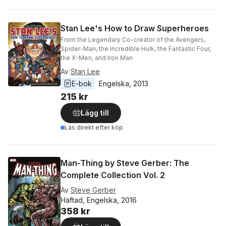
Stan Lee's How to Draw Superheroes
From the Legendary Co-creator of the Avengers,
Spider-Man, the Incredible Hulk, the Fantastic Four,
the X-Men, and Iron Man
Av
Stan Lee
E-bok
Engelska
, 
2013
215 kr
Lägg till
Läs direkt efter köp
Man-Thing by Steve Gerber: The
Complete Collection Vol. 2
Av
Steve Gerber
Häftad, Engelska, 2016
358 kr