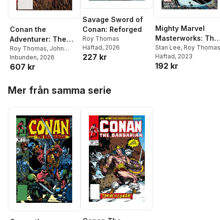
Savage Sword of
Mighty Marvel
Conan: Reforged
Conan the
Masterworks: The
Roy Thomas
Adventurer: The
Häftad
, 2026
Silver Surfer Vol. 1
Stan Lee
,
Roy Thoma
Original Comics
Roy Thomas
,
John
227 kr
Häftad
, 2023
-
Watkiss
Inbunden
, 2026
Years Omnibus Vol.
192 kr
607 kr
1
Hoppa över listan
Mer från samma serie