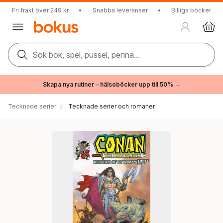
Fri frakt över 249 kr
•
Snabba leveranser
•
Billiga böcker
Sök bok, spel, pussel, penna...
Skapa nya rutiner – hälsoböcker upp till 50% →
Tecknade serier
Tecknade serier och romaner