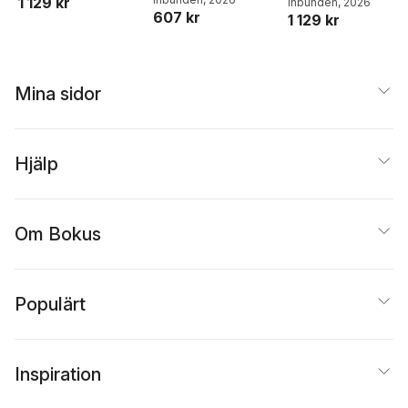
1 129 kr
Years Omnibus Vol.
Michael Higgins
Inbunden
, 2026
,
Gerry
Omnibus Vol.9
607 kr
1 129 kr
Conway
1
Mina sidor
Hjälp
Om Bokus
Populärt
Inspiration