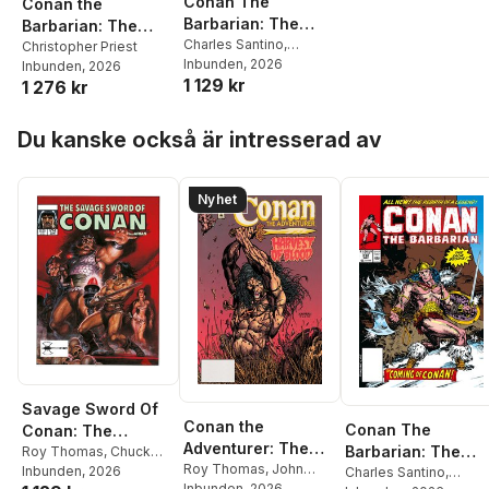
Conan The
Conan the
Barbarian: The
Barbarian: The
Original Comics
Charles Santino
,
Original Comics
Christopher Priest
Michael Higgins
Inbunden
, 2026
,
Gerry
Inbunden
, 2026
Omnibus Vol.9
Omnibus Vol.8
1 129 kr
Conway
1 276 kr
Hoppa över listan
Du kanske också är intresserad av
Nyhet
Savage Sword Of
Conan the
Conan The
Conan: The
Adventurer: The
Barbarian: The
Original Comics
Roy Thomas
,
Chuck
Original Comics
Roy Thomas
,
John
Dixon
Inbunden
,
John Buscema
, 2026
Original Comics
Charles Santino
,
Omnibus Vol.13
Watkiss
Inbunden
, 2026