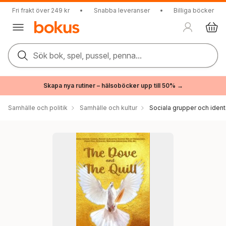
Fri frakt över 249 kr
•
Snabba leveranser
•
Billiga böcker
Sök bok, spel, pussel, penna...
Skapa nya rutiner – hälsoböcker upp till 50% →
Samhälle och politik
Samhälle och kultur
Sociala grupper och ident