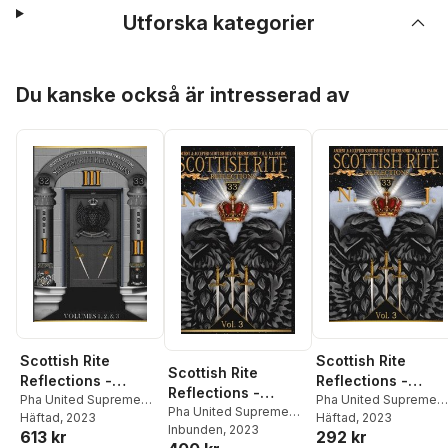
Utforska kategorier
Hoppa över listan
Du kanske också är intresserad av
Scottish Rite
Scottish Rite
Scottish Rite
Reflections -
Reflections -
Reflections -
Volume 1,2,3
Pha United Supreme
Volume 3
Pha United Supreme
Volume 3
Pha United Supreme
Council Nj
Häftad
, 2023
,
Daryl Lamar
Council Nj
Häftad
, 2023
,
Daryl Lama
Council Nj
Inbunden
, 2023
,
Daryl Lamar
613 kr
292 kr
Andrews
,
Reginald B
Andrews
,
Reginald B
Andrews
,
Reginald B