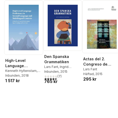
Den Spanska
Actas del 2.
High-Level
Grammatiken
Congreso de
Language
Lars Fant
,
Ingrid
hispanistas y
Lars Fant
Proficiency in
Kenneth Hyltenstam
,
Hermerén
Inbunden
, 2015
,
Rakel
Häftad
, 2015
lusitanistas
Inge Bartning
Inbunden
, 2018
,
Lars Fant
Second Language
Österberg
(
7
)
4,6
utav 5 stjärnor. Totalt antal röster:
295 kr
nórdicos :
1 517 kr
765 kr
and Multilingual
Estocolmo, 25-27
Contexts
de octubre de
2007