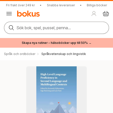
Fri frakt över 249 kr
•
Snabba leveranser
•
Billiga böcker
Sök bok, spel, pussel, penna...
Skapa nya rutiner – hälsoböcker upp till 50% →
Språk och ordböcker
Språkvetenskap och lingvistik