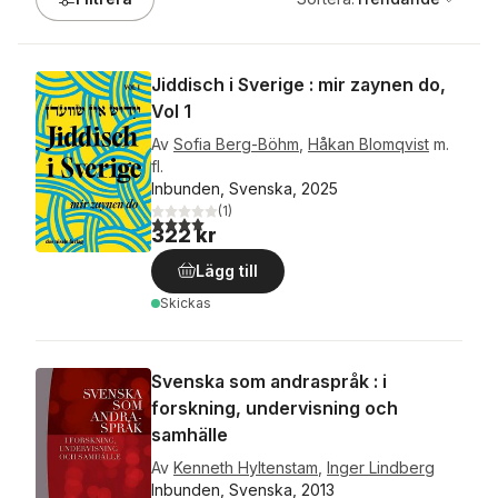
Jiddisch i Sverige : mir zaynen do,
Vol 1
Av
Sofia Berg-Böhm
,
Håkan Blomqvist
m.
fl.
Inbunden, Svenska, 2025
(
1
)
4,0
utav 5 stjärnor. Totalt antal röster:
322 kr
Lägg till
Skickas
Svenska som andraspråk : i
forskning, undervisning och
samhälle
Av
Kenneth Hyltenstam
,
Inger Lindberg
Inbunden, Svenska, 2013