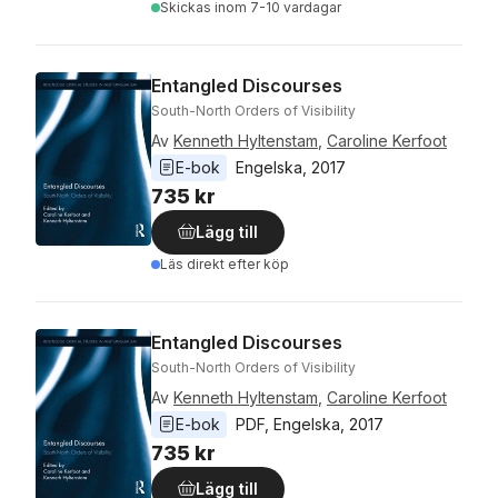
Skickas
inom 7-10 vardagar
Entangled Discourses
South-North Orders of Visibility
Av
Kenneth Hyltenstam
,
Caroline Kerfoot
E-bok
Engelska
, 
2017
735 kr
Lägg till
Läs direkt efter köp
Entangled Discourses
South-North Orders of Visibility
Av
Kenneth Hyltenstam
,
Caroline Kerfoot
E-bok
PDF
, 
Engelska
, 
2017
735 kr
Lägg till