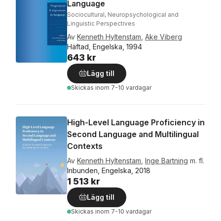
Language
Sociocultural, Neuropsychological and
Linguistic Perspectives
Av
Kenneth Hyltenstam
,
Ake Viberg
Häftad, Engelska, 1994
643 kr
Lägg till
Skickas
inom 7-10 vardagar
High-Level Language Proficiency in
Second Language and Multilingual
Contexts
Av
Kenneth Hyltenstam
,
Inge Bartning
m. fl.
Inbunden, Engelska, 2018
1 513 kr
Lägg till
Skickas
inom 7-10 vardagar