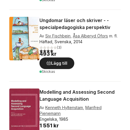
Ungdomar läser och skriver - -
specialpedagogiska perspektiv
Av
Siv Fischbein
,
Åsa Alberyd Öfors
m. fl.
Häftad, Svenska, 2014
(
3
)
4,0
utav 5 stjärnor. Totalt antal röster:
493 kr
Lägg till
Skickas
Modelling and Assessing Second
Language Acquisition
Av
Kenneth Hyltenstam
,
Manfred
Pienemann
Engelska, 1985
1 551 kr