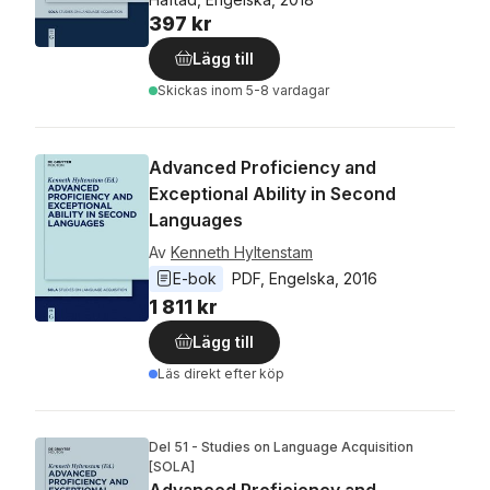
397 kr
Lägg till
Skickas
inom 5-8 vardagar
Advanced Proficiency and
Exceptional Ability in Second
Languages
Av
Kenneth Hyltenstam
E-bok
PDF
, 
Engelska
, 
2016
1 811 kr
Lägg till
Läs direkt efter köp
Del 51 - Studies on Language Acquisition
[SOLA]