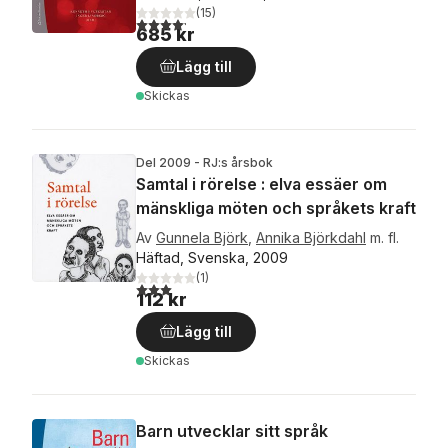
(
15
)
4,2
utav 5 stjärnor. Totalt antal röster:
685 kr
Lägg till
Skickas
Del 2009 - RJ:s årsbok
Samtal i rörelse : elva essäer om
mänskliga möten och språkets kraft
Av
Gunnela Björk
,
Annika Björkdahl
m. fl.
Häftad, Svenska, 2009
(
1
)
3,0
utav 5 stjärnor. Totalt antal röster:
112 kr
Lägg till
Skickas
Barn utvecklar sitt språk