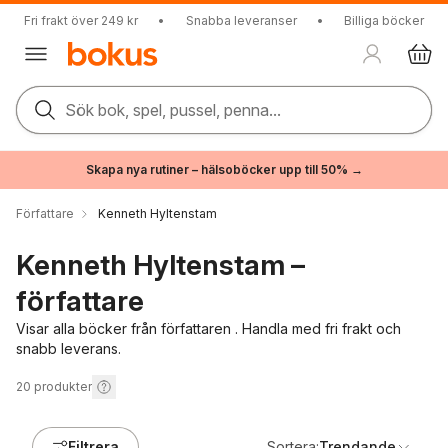
Fri frakt över 249 kr
•
Snabba leveranser
•
Billiga böcker
Sök bok, spel, pussel, penna...
Skapa nya rutiner – hälsoböcker upp till 50% →
Författare
Kenneth Hyltenstam
Kenneth Hyltenstam –
författare
Visar alla böcker från författaren . Handla med fri frakt och
snabb leverans.
20
produkter
Filtrera
Sortera:
Trendande