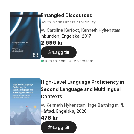
Entangled Discourses
South-North Orders of Visibility
Av
Caroline Kerfoot
,
Kenneth Hyltenstam
Inbunden, Engelska, 2017
2 696 kr
Lägg till
Skickas
inom 10-15 vardagar
High-Level Language Proficiency in
Second Language and Multilingual
Contexts
Av
Kenneth Hyltenstam
,
Inge Bartning
m. fl.
Häftad, Engelska, 2020
478 kr
Lägg till