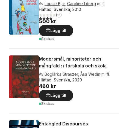
Av
Lousie Bjar
,
Caroline Liberg
m. fl.
Häftad, Svenska, 2010
(
15
)
4,1
utav 5 stjärnor. Totalt antal röster:
500 kr
Lägg till
Skickas
Modersmål, minoriteter och
mångfald : i förskola och skola
Av
Boglárka Straszer
,
Åsa Wedin
m. fl.
Häftad, Svenska, 2020
460 kr
Lägg till
Skickas
Entangled Discourses