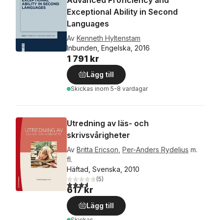
Advanced Proficiency and
Exceptional Ability in Second
Languages
Av
Kenneth Hyltenstam
Inbunden, Engelska, 2016
1 791 kr
Lägg till
Skickas
inom 5-8 vardagar
Utredning av läs- och
skrivsvårigheter
Av
Britta Ericson
,
Per-Anders Rydelius
m.
fl.
Häftad, Svenska, 2010
(
5
)
3,6
utav 5 stjärnor. Totalt antal röster:
617 kr
Lägg till
Skickas