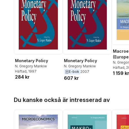
Macroe
(Europe
Monetary Policy
Monetary Policy
N. Grego
N. Gregory Mankiw
N. Gregory Mankiw
Häftad
, 
Häftad
, 1997
E-bok
2007
1 159 k
284 kr
607 kr
Hoppa över listan
Du kanske också är intresserad av