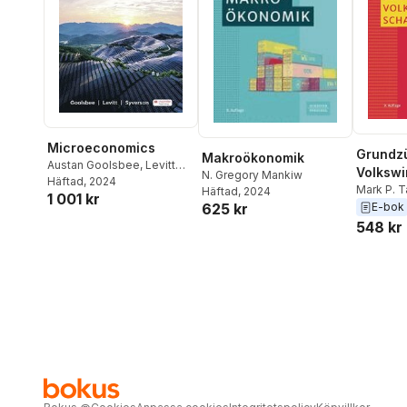
Microeconomics
Grundz
Makroökonomik
Austan Goolsbee
,
Levitt
Volkswi
N. Gregory Mankiw
Steven
Häftad
, 2024
,
Syverson Chad
Mark P. T
Häftad
, 2024
1 001 kr
Mankiw
625 kr
E-bok
548 kr