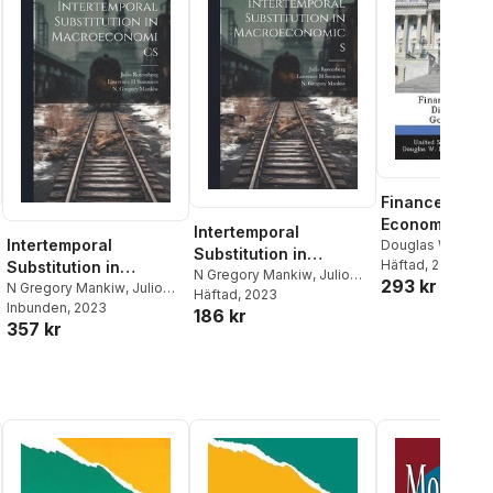
Finance and
Economics Di
Intertemporal
Intertemporal
Series
Douglas W Elmen
Substitution in
Gregory Mankiw
Häftad
, 2013
Substitution in
Macroeconomics
N Gregory Mankiw
,
Julio
293 kr
Macroeconomics
N Gregory Mankiw
,
Julio
Rotemberg
Häftad
, 2023
,
Lawrence H
Rotemberg
Inbunden
, 2023
,
Lawrence H
186 kr
Summers
357 kr
Summers