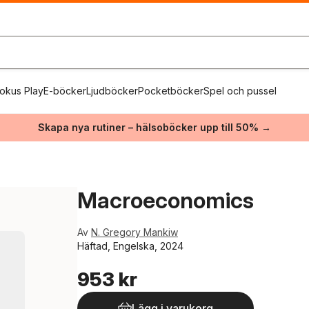
okus Play
E-böcker
Ljudböcker
Pocketböcker
Spel och pussel
Skapa nya rutiner – hälsoböcker upp till 50% →
Macroeconomics
Av
N. Gregory Mankiw
Häftad, Engelska, 2024
953 kr
Lägg i varukorg