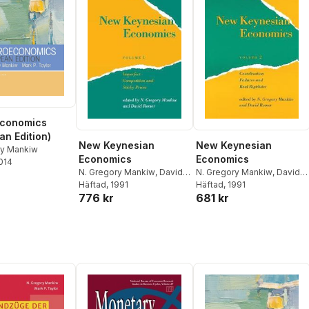
conomics
an Edition)
New Keynesian
New Keynesian
ry Mankiw
Economics
Economics
2014
N. Gregory Mankiw
,
David
N. Gregory Mankiw
,
David
r
Romer
Häftad
, 1991
Romer
Häftad
, 1991
776 kr
681 kr