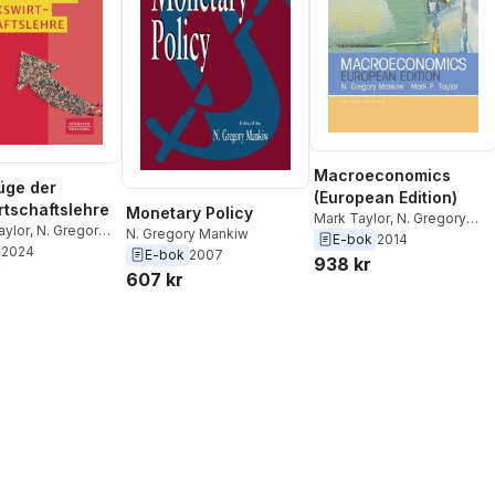
Macroeconomics
üge der
(European Edition)
rtschaftslehre
Monetary Policy
Mark Taylor
,
N. Gregory
aylor
,
N. Gregory
N. Gregory Mankiw
Mankiw
E-bok
2014
2024
E-bok
2007
938 kr
607 kr