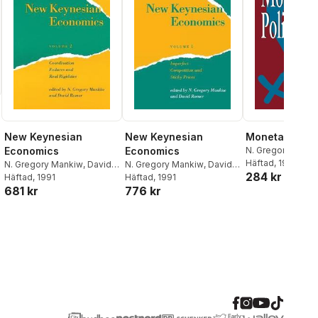
New Keynesian
New Keynesian
Monetary Poli
Economics
Economics
N. Gregory Mank
Häftad
, 1997
N. Gregory Mankiw
,
David
N. Gregory Mankiw
,
David
284 kr
Romer
Häftad
, 1991
Romer
Häftad
, 1991
681 kr
776 kr