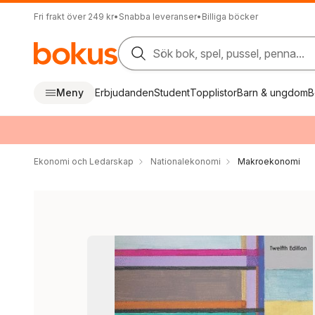
Fri frakt över 249 kr
•
Snabba leveranser
•
Billiga böcker
Sök bok, spel, pussel, penna...
Meny
Erbjudanden
Student
Topplistor
Barn & ungdom
B
Ekonomi och Ledarskap
Nationalekonomi
Makroekonomi