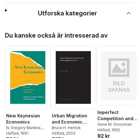
Utforska kategorier
Hoppa över listan
Du kanske också är intresserad av
Imperfect
New Keynesian
Urban Migration
Competition and
Economics
and Economic
International Trad
Gene M. Grossman
N. Gregory Mankiw
,
Development in
Bruce H. Herrick
Häftad
, 1992
David Romer
Häftad
, 1991
Häftad
, 2003
Chile
92 kr