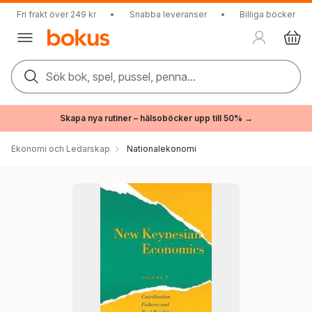
Fri frakt över 249 kr
•
Snabba leveranser
•
Billiga böcker
Sök bok, spel, pussel, penna...
Skapa nya rutiner – hälsoböcker upp till 50% →
Ekonomi och Ledarskap
Nationalekonomi