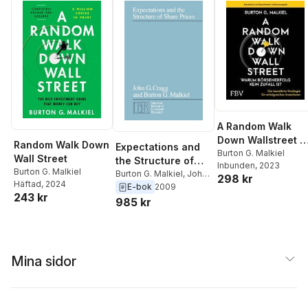
A Random Walk
Down Wallstreet -
Random Walk Down
Expectations and
warum
Burton G. Malkiel
Wall Street
the Structure of
Inbunden
, 2023
Börsenerfolg kein
Burton G. Malkiel
Share Prices
Burton G. Malkiel
,
John
298 kr
Zufall ist
Häftad
, 2024
G. Cragg
E-bok
2009
243 kr
985 kr
Mina sidor