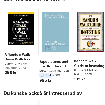
A Random Walk
Down Wallstreet -
Random Walk
Expectations and
warum
Burton G. Malkiel
Guide to Investing
the Structure of
Inbunden
, 2023
Börsenerfolg kein
Burton G. Malkiel
Share Prices
Burton G. Malkiel
,
John
298 kr
Zufall ist
Häftad
, 2005
G. Cragg
E-bok
2009
182 kr
985 kr
Hoppa över listan
Du kanske också är intresserad av