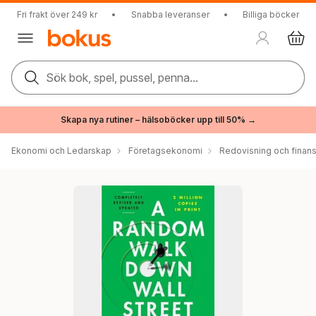
Fri frakt över 249 kr
•
Snabba leveranser
•
Billiga böcker
Sök bok, spel, pussel, penna...
Skapa nya rutiner – hälsoböcker upp till 50% →
Ekonomi och Ledarskap
Företagsekonomi
Redovisning och finans