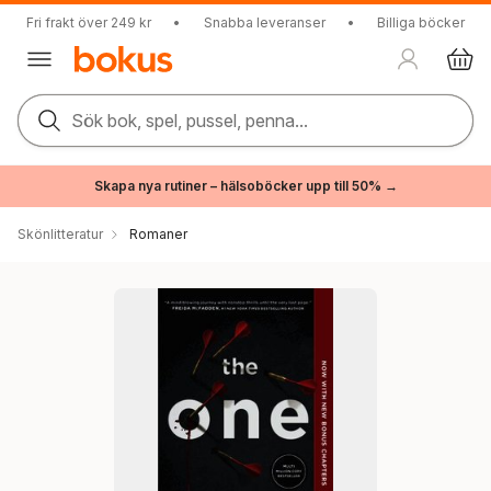
Fri frakt över 249 kr
•
Snabba leveranser
•
Billiga böcker
Sök bok, spel, pussel, penna...
Skapa nya rutiner – hälsoböcker upp till 50% →
Skönlitteratur
Romaner