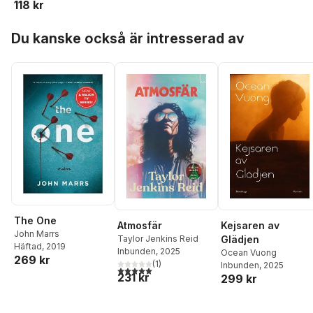
118 kr
Hoppa över listan
Du kanske också är intresserad av
The One
Kejsaren av
Atmosfär
John Marrs
Glädjen
Taylor Jenkins Reid
Häftad
, 2019
Inbunden
, 2025
Ocean Vuong
269 kr
(
1
)
Inbunden
, 2025
5,0
utav 5 stjärnor. Totalt antal röster:
231 kr
299 kr