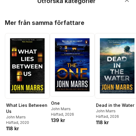
Utforska kategorier
Hoppa över listan
Mer från samma författare
One
What Lies Between
Dead in the Water
John Marrs
Us
John Marrs
Häftad
, 2026
Häftad
, 2026
John Marrs
139 kr
118 kr
Häftad
, 2020
118 kr