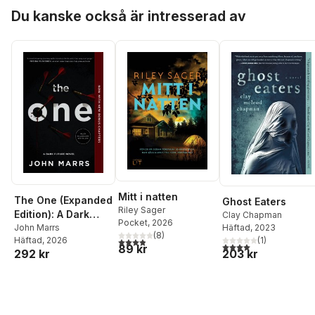
Hoppa över listan
Du kanske också är intresserad av
Mitt i natten
The One (Expanded
Ghost Eaters
Riley Sager
Edition): A Dark
Clay Chapman
Pocket
, 2026
Future Novel
John Marrs
Häftad
, 2023
(
8
)
Häftad
, 2026
(
1
)
3,9
utav 5 stjärnor. Totalt antal röster:
4,0
utav 5 stjärnor. Tota
89 kr
292 kr
203 kr