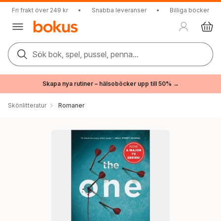
Fri frakt över 249 kr
•
Snabba leveranser
•
Billiga böcker
Sök bok, spel, pussel, penna...
Skapa nya rutiner – hälsoböcker upp till 50% →
Skönlitteratur
Romaner