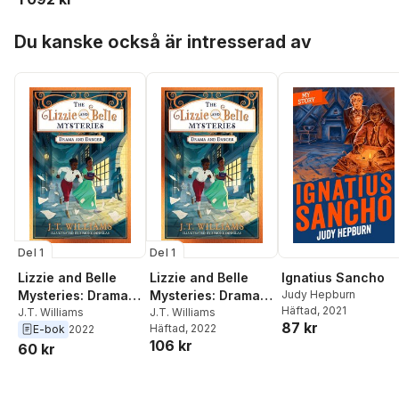
Evans
Rhianna Chisholm
,
Nielsen
,
Asmi Wood
,
Caroline Hart
,
Anthony
Adrian Evans
,
Sarah
Hoppa över listan
Du kanske också är intresserad av
Marinac
McKibbin
Del 1
Del 1
Lizzie and Belle
Lizzie and Belle
Ignatius Sancho
Mysteries: Drama
Mysteries: Drama
Judy Hepburn
Häftad
, 2021
and Danger
J.T. Williams
and Danger
J.T. Williams
87 kr
Häftad
, 2022
E-bok
2022
106 kr
60 kr