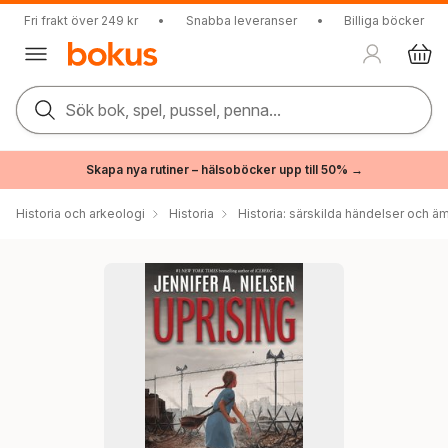
Fri frakt över 249 kr
•
Snabba leveranser
•
Billiga böcker
Sök bok, spel, pussel, penna...
Skapa nya rutiner – hälsoböcker upp till 50% →
Historia och arkeologi
Historia
Historia: särskilda händelser och ä