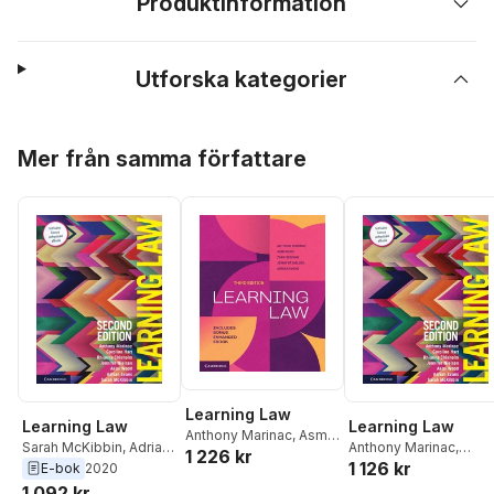
Produktinformation
Utforska kategorier
Hoppa över listan
Mer från samma författare
Learning Law
Learning Law
Learning Law
Anthony Marinac
,
Asmi
Sarah McKibbin
,
Adrian
Anthony Marinac
,
1 226 kr
Wood
,
Zara Bending
,
1 126 kr
Evans
,
Asmi Wood
,
Caroline Hart
,
Rhianna
E-bok
2020
Jennifer Nielsen
,
Adrian
Jennifer Nielsen
,
Chisholm
,
Jennifer
1 092 kr