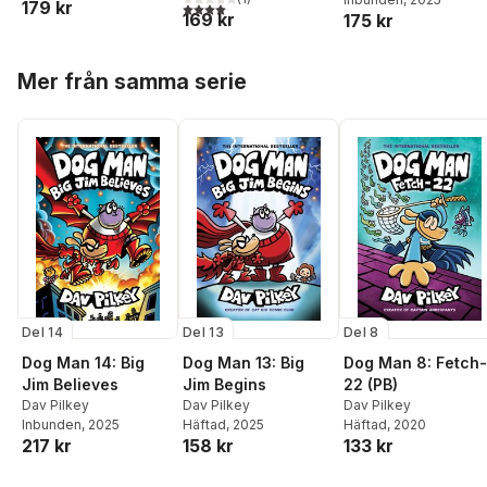
179 kr
4,0
utav 5 stjärnor. Totalt antal röster:
169 kr
175 kr
Hoppa över listan
Mer från samma serie
Del 14
Del 13
Del 8
Dog Man 14: Big
Dog Man 13: Big
Dog Man 8: Fetch-
Jim Believes
Jim Begins
22 (PB)
Dav Pilkey
Dav Pilkey
Dav Pilkey
Inbunden
, 2025
Häftad
, 2025
Häftad
, 2020
217 kr
158 kr
133 kr
Hoppa över listan