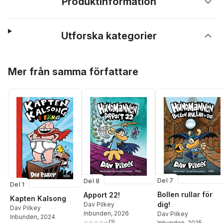
Produktinformation
Utforska kategorier
Hoppa över listan
Mer från samma författare
Del 7
Del 8
Del 1
Bollen rullar för
Apport 22!
Kapten Kalsong
dig!
Dav Pilkey
Dav Pilkey
Inbunden
, 2026
Dav Pilkey
Inbunden
, 2024
(
1
)
Inbunden
, 2025