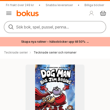
Fri frakt över 249 kr
•
Snabba leveranser
•
Billiga böcker
Sök bok, spel, pussel, penna...
Skapa nya rutiner – hälsoböcker upp till 50% →
Tecknade serier
Tecknade serier och romaner