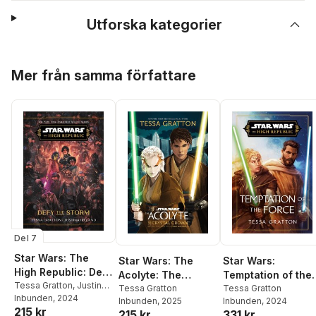
Utforska kategorier
Hoppa över listan
Mer från samma författare
Del 7
Star Wars: The
Star Wars: The
Star Wars:
High Republic: Defy
Acolyte: The
Temptation of the
the Storm
Tessa Gratton
,
Justina
Crystal Crown
Tessa Gratton
Force (The High
Tessa Gratton
Ireland
Inbunden
, 2024
Inbunden
, 2025
Inbunden
, 2024
Republic)
215 kr
215 kr
331 kr