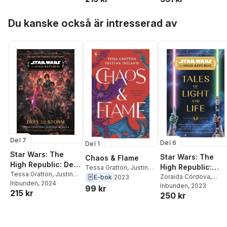
Hoppa över listan
Du kanske också är intresserad av
Del 7
Del 6
Del 1
Star Wars: The
Star Wars: The
Chaos & Flame
High Republic: Defy
High Republic:
Tessa Gratton
,
Justina
the Storm
Tessa Gratton
,
Justina
Tales of Light and
Zoraida Córdova
,
Ireland
E-bok
2023
Ireland
Inbunden
, 2024
Tessa Gratton
Inbunden
, 2023
,
Claudi
Life
99 kr
215 kr
250 kr
Gray
,
Justina Ireland
,
Lydia Kang