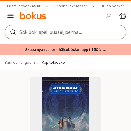
Fri frakt över 249 kr
•
Snabba leveranser
•
Billiga böcker
Sök bok, spel, pussel, penna...
Skapa nya rutiner – hälsoböcker upp till 50% →
Barn och ungdom
Kapitelböcker