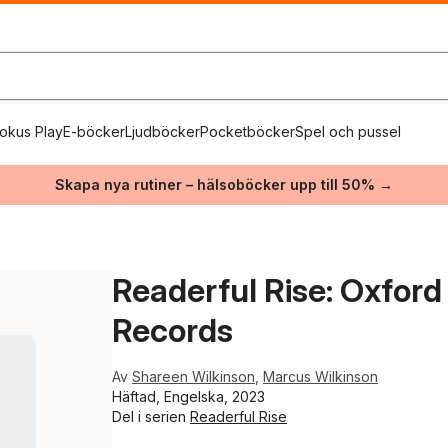
okus Play
E-böcker
Ljudböcker
Pocketböcker
Spel och pussel
Skapa nya rutiner – hälsoböcker upp till 50% →
Readerful Rise: Oxford
Records
Av
Shareen Wilkinson
,
Marcus Wilkinson
Häftad, Engelska, 2023
Del i serien
Readerful Rise