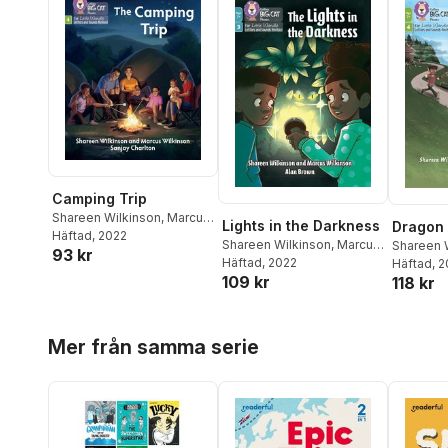
Camping Trip
Shareen Wilkinson
,
Marcus
Lights in the Darkness
Dragon 
Wilkinson
Häftad
, 2022
Shareen Wilkinson
,
Marcus
Shareen 
93 kr
Wilkinson
Häftad
, 2022
Wilkinso
Häftad
, 
109 kr
118 kr
Hoppa över listan
Mer från samma serie