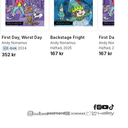
First Day, Worst Day
Backstage Fright
First Day, Wor
Andy Nonamus
Andy Nonamus
Andy Nonamus
Häftad
, 2025
Häftad
, 2024
E-bok
2024
167 kr
167 kr
352 kr