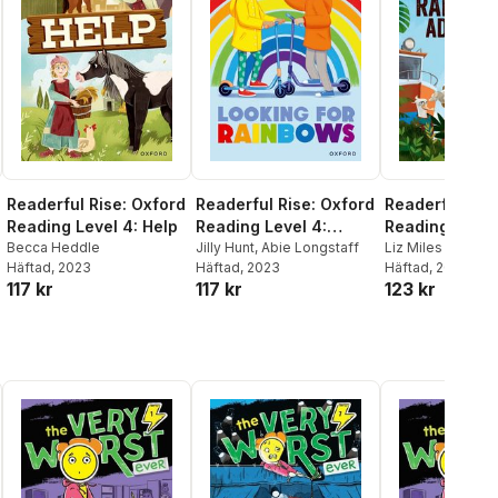
Readerful Rise: Oxford
Readerful Rise: Oxford
Readerful Ris
Reading Level 4: Help
Reading Level 4:
Reading Level
Becca Heddle
Looking for Rainbows
Jilly Hunt
,
Abie Longstaff
Shackleton:
Liz Miles
Häftad
, 2023
Häftad
, 2023
Häftad
, 2023
Rainforest Ad
117 kr
117 kr
123 kr