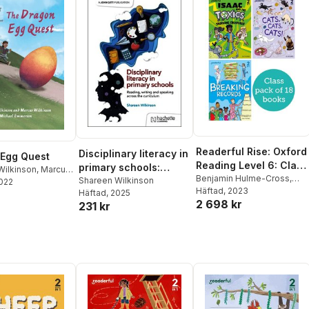
Readerful Rise: Oxford
Disciplinary literacy in
Egg Quest
Reading Level 6: Class
primary schools:
Wilkinson
,
Marcus
Pack
Benjamin Hulme-Cross
,
Reading, writing and
Shareen Wilkinson
n
2022
Shareen Wilkinson
Häftad
, 2023
,
Mio
Häftad
, 2025
speaking across the
2 698 kr
Debnam
,
Marcus Wilkinson
231 kr
curriculum