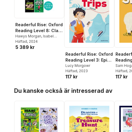
Readerful Rise: Oxford
Reading Level 8: Class
Pack A
Hawys Morgan
,
Isabel
Thomas
Häftad
, 2024
,
Sam Gayton
,
5 389 kr
Lorraine Gregory
,
Roopa
Farooki
,
Sarah Hagger-Holt
Readerful Rise: Oxford
Readerf
Reading Level 3: Epic
Reading
Trips
Lucy Morgowr
Sheep
Sam Hog
Häftad
, 2023
Häftad
, 
117 kr
117 kr
Hoppa över listan
Du kanske också är intresserad av