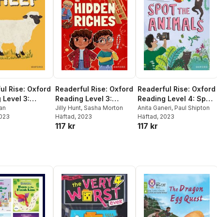
ul Rise: Oxford
Readerful Rise: Oxford
Readerful Rise: Oxford
 Level 3:
Reading Level 3:
Reading Level 4: Spot
an
Hidden Riches
Jilly Hunt
,
Sasha Morton
the Animals
Anita Ganeri
,
Paul Shipton
2023
Häftad
, 2023
Häftad
, 2023
117 kr
117 kr