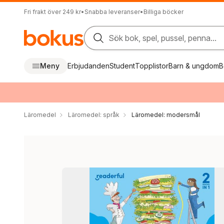
Fri frakt över 249 kr
•
Snabba leveranser
•
Billiga böcker
Sök bok, spel, pussel, penna...
Meny
Erbjudanden
Student
Topplistor
Barn & ungdom
B
Läromedel
Läromedel: språk
Läromedel: modersmål