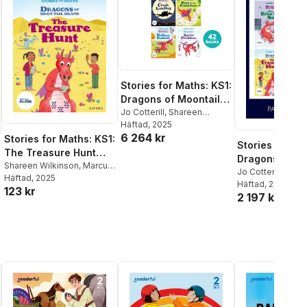
Stories for Maths: KS1:
Dragons of Moontail
Island (42 book pack)
Jo Cotterill
,
Shareen
Wilkinson
Häftad
, 2025
,
Marcus
6 264 kr
Wilkinson
,
Angela
Stories for Maths: KS1:
Stories for Ma
Kecojevic
,
Miranda Walker
,
The Treasure Hunt
Dragons of Mo
Naz Ahsun
,
Svani Parekh
,
(Fractions)
Shareen Wilkinson
,
Marcus
Island (14 boo
Jo Cotterill
,
Shar
Emma Finlayson-Palmer
,
Wilkinson
Häftad
, 2025
Wilkinson
Häftad
, 2025
,
Marcu
Maryann Wright
,
Stella
123 kr
2 197 kr
Wilkinson
,
Angel
Botchway
,
Samuel Gayton
,
Kecojevic
,
Miran
Clare Whitston
,
Lorna
Naz Ahsun
,
Svani
Greengrass
Emma Finlayson-
Maryann Wright
,
Botchway
,
Samue
Clare Whitston
,
L
Greengrass