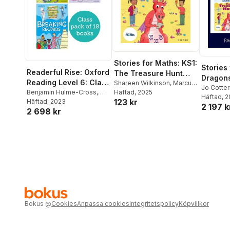
Stories for Maths: KS1:
Stories
Readerful Rise: Oxford
The Treasure Hunt
Dragons
Reading Level 6: Class
(Fractions)
Shareen Wilkinson
,
Marcus
Island 
Jo Cotteri
Pack
Benjamin Hulme-Cross
,
Wilkinson
Häftad
, 2025
Wilkinso
Häftad
, 
123 kr
Shareen Wilkinson
Häftad
, 2023
,
Mio
2 197 k
Wilkinso
2 698 kr
Debnam
,
Marcus Wilkinson
Kecojevi
Naz Ahsu
Emma Fin
Maryann 
Botchwa
Clare Whi
Greengra
Bokus
@
Cookies
Anpassa cookies
Integritetspolicy
Köpvillkor