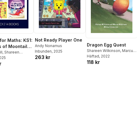
Not Ready Player One
 for Maths: KS1:
Dragon Egg Quest
Andy Nonamus
 of Moontail
Shareen Wilkinson
,
Marcus
Inbunden
, 2025
(14 book pack)
ll
,
Shareen
Wilkinson
Häftad
, 2022
263 kr
n
2025
,
Marcus
118 kr
r
n
,
Angela
c
,
Miranda Walker
,
n
,
Svani Parekh
,
layson-Palmer
,
Wright
,
Stella
y
,
Samuel Gayton
,
tston
,
Lorna
ss