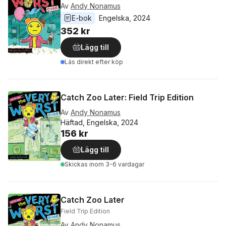
Av
Andy Nonamus
E-bok
Engelska
, 
2024
352 kr
Lägg till
Läs direkt efter köp
Catch Zoo Later: Field Trip Edition
Av
Andy Nonamus
Häftad, Engelska, 2024
156 kr
Lägg till
Skickas
inom 3-6 vardagar
Catch Zoo Later
Field Trip Edition
Av
Andy Nonamus