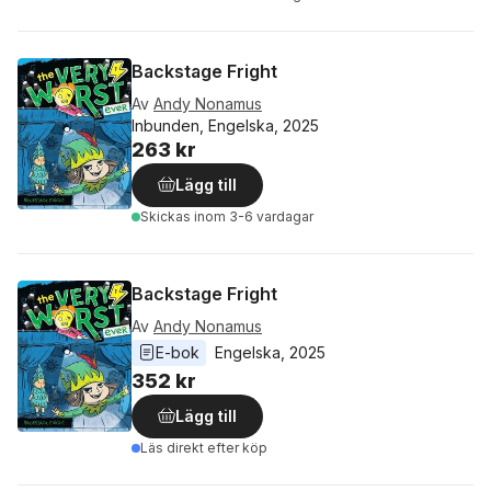
Backstage Fright
Av
Andy Nonamus
Inbunden, Engelska, 2025
263 kr
Lägg till
Skickas
inom 3-6 vardagar
Backstage Fright
Av
Andy Nonamus
E-bok
Engelska
, 
2025
352 kr
Lägg till
Läs direkt efter köp