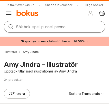
Fri frakt över 249 kr
•
Snabba leveranser
•
Billiga böcker
Sök bok, spel, pussel, penna...
Skapa nya rutiner – hälsoböcker upp till 50% →
Illustratör
Amy Jindra
Amy Jindra – illustratör
Upptäck titlar med illustrationer av Amy Jindra.
34
produkter
Filtrera
Sortera:
Trendande