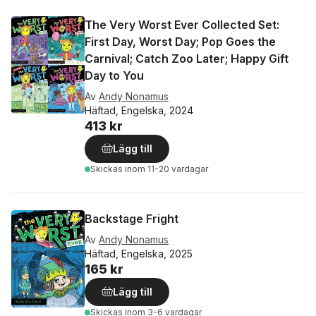
The Very Worst Ever Collected Set:
First Day, Worst Day; Pop Goes the
Carnival; Catch Zoo Later; Happy Gift
Day to You
Av
Andy Nonamus
Häftad, Engelska, 2024
413 kr
Lägg till
Skickas
inom 11-20 vardagar
Backstage Fright
Av
Andy Nonamus
Häftad, Engelska, 2025
165 kr
Lägg till
Skickas
inom 3-6 vardagar