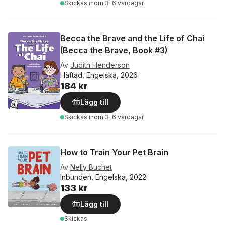
Skickas
inom 3-6 vardagar
Becca the Brave and the Life of Chai
(Becca the Brave, Book #3)
Av
Judith Henderson
Häftad, Engelska, 2026
184 kr
Lägg till
Skickas
inom 3-6 vardagar
How to Train Your Pet Brain
Av
Nelly Buchet
Inbunden, Engelska, 2022
133 kr
Lägg till
Skickas