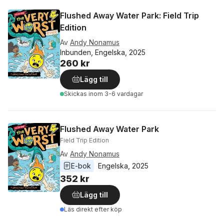
Flushed Away Water Park: Field Trip
Edition
Av
Andy Nonamus
Inbunden, Engelska, 2025
260 kr
Lägg till
Skickas
inom 3-6 vardagar
Flushed Away Water Park
Field Trip Edition
Av
Andy Nonamus
E-bok
Engelska
, 
2025
352 kr
Lägg till
Läs direkt efter köp