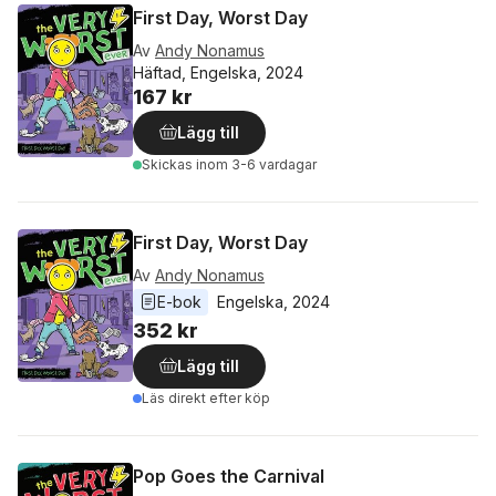
First Day, Worst Day
Av
Andy Nonamus
Häftad, Engelska, 2024
167 kr
Lägg till
Skickas
inom 3-6 vardagar
First Day, Worst Day
Av
Andy Nonamus
E-bok
Engelska
, 
2024
352 kr
Lägg till
Läs direkt efter köp
Pop Goes the Carnival