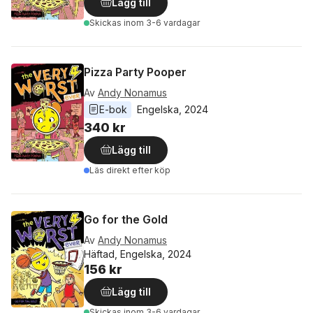
Lägg till
Skickas
inom 3-6 vardagar
Pizza Party Pooper
Av
Andy Nonamus
E-bok
Engelska
, 
2024
340 kr
Lägg till
Läs direkt efter köp
Go for the Gold
Av
Andy Nonamus
Häftad, Engelska, 2024
156 kr
Lägg till
Skickas
inom 3-6 vardagar