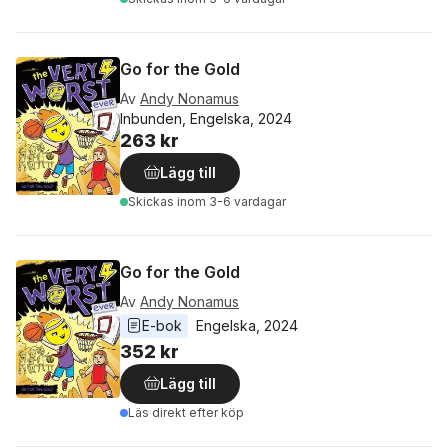
Go for the Gold
Av
Andy Nonamus
Inbunden, Engelska, 2024
263 kr
Lägg till
Skickas
inom 3-6 vardagar
Go for the Gold
Av
Andy Nonamus
E-bok
Engelska
, 
2024
352 kr
Lägg till
Läs direkt efter köp