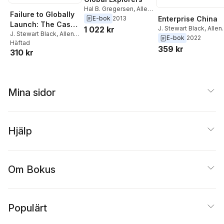
Hal B. Gregersen
,
Allen
Failure to Globally
J. Morrison
,
J. Stewart
E-bok
2013
Enterprise China
Launch: The Case
Black
1 022 kr
J. Stewart Black
,
Allen
for Aspiring Market
J. Stewart Black
,
Allen
J. Morrison
E-bok
2022
J. Morrison
Häftad
Giants
359 kr
310 kr
Mina sidor
Hjälp
Om Bokus
Populärt