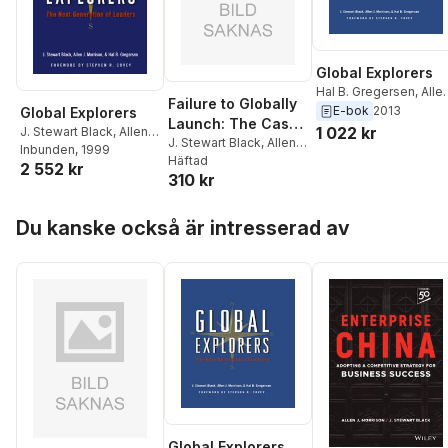
Global Explorers
Hal B. Gregersen
,
Alle
Failure to Globally
J. Morrison
,
J. Stewart
E-bok
2013
Global Explorers
Launch: The Case
Black
1 022 kr
J. Stewart Black
,
Allen
for Aspiring Market
J. Stewart Black
,
Allen
J. Morrison
Inbunden
, 1999
,
Hal B.
J. Morrison
Häftad
Giants
2 552 kr
Gregersen
310 kr
Hoppa över listan
Du kanske också är intresserad av
Global Explorers