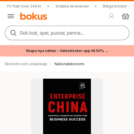
Fri frakt över 249 kr
•
Snabba leveranser
•
Billiga böcker
Sök bok, spel, pussel, penna...
Skapa nya rutiner – hälsoböcker upp till 50% →
Ekonomi och Ledarskap
Nationalekonomi