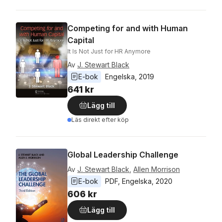
Competing for and with Human
Capital
It Is Not Just for HR Anymore
Av
J. Stewart Black
E-bok
Engelska
, 
2019
641 kr
Lägg till
Läs direkt efter köp
Global Leadership Challenge
Av
J. Stewart Black
,
Allen Morrison
E-bok
PDF
, 
Engelska
, 
2020
606 kr
Lägg till