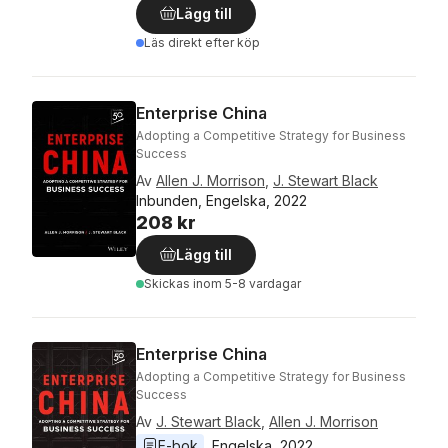
Lägg till
Läs direkt efter köp
Enterprise China
Adopting a Competitive Strategy for Business
Success
Av
Allen J. Morrison
,
J. Stewart Black
Inbunden, Engelska, 2022
208 kr
Lägg till
Skickas
inom 5-8 vardagar
Enterprise China
Adopting a Competitive Strategy for Business
Success
Av
J. Stewart Black
,
Allen J. Morrison
E-bok
Engelska
, 
2022