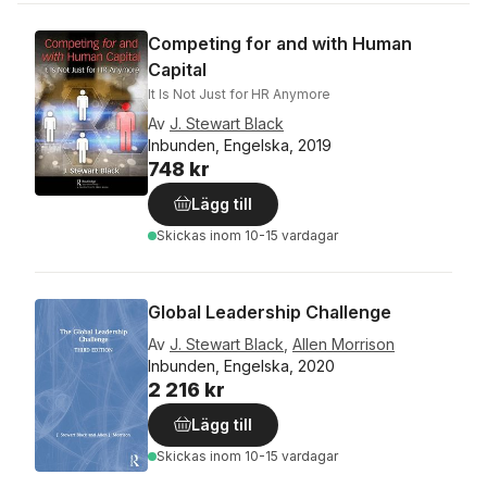
Competing for and with Human
Capital
It Is Not Just for HR Anymore
Av
J. Stewart Black
Inbunden, Engelska, 2019
748 kr
Lägg till
Skickas
inom 10-15 vardagar
Global Leadership Challenge
Av
J. Stewart Black
,
Allen Morrison
Inbunden, Engelska, 2020
2 216 kr
Lägg till
Skickas
inom 10-15 vardagar