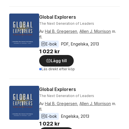
Global Explorers
The Next Generation of Leaders
Av
Hal B. Gregersen
,
Allen J. Morrison
m.
fl.
E-bok
PDF
, 
Engelska
, 
2013
1 022 kr
Lägg till
Läs direkt efter köp
Global Explorers
The Next Generation of Leaders
Av
Hal B. Gregersen
,
Allen J. Morrison
m.
fl.
E-bok
Engelska
, 
2013
1 022 kr