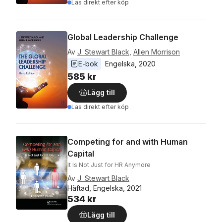
Läs direkt efter köp
Global Leadership Challenge
Av
J. Stewart Black
,
Allen Morrison
E-bok
Engelska
, 
2020
585 kr
Lägg till
Läs direkt efter köp
Competing for and with Human
Capital
It Is Not Just for HR Anymore
Av
J. Stewart Black
Häftad, Engelska, 2021
534 kr
Lägg till