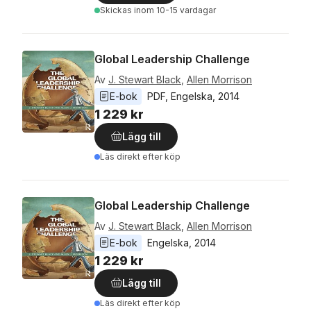
Skickas
inom 10-15 vardagar
Global Leadership Challenge
Av
J. Stewart Black
,
Allen Morrison
E-bok
PDF
, 
Engelska
, 
2014
1 229 kr
Lägg till
Läs direkt efter köp
Global Leadership Challenge
Av
J. Stewart Black
,
Allen Morrison
E-bok
Engelska
, 
2014
1 229 kr
Lägg till
Läs direkt efter köp