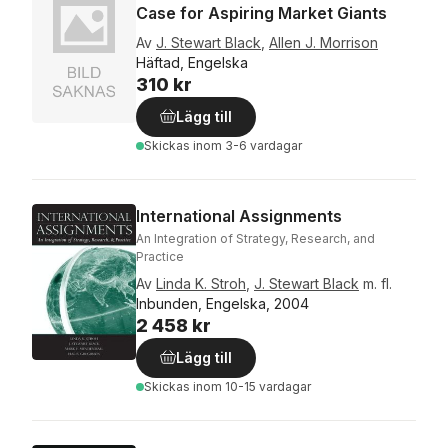
Case for Aspiring Market Giants
Av
J. Stewart Black
,
Allen J. Morrison
Häftad, Engelska
310 kr
Lägg till
Skickas
inom 3-6 vardagar
International Assignments
An Integration of Strategy, Research, and
Practice
Av
Linda K. Stroh
,
J. Stewart Black
m. fl.
Inbunden, Engelska, 2004
2 458 kr
Lägg till
Skickas
inom 10-15 vardagar