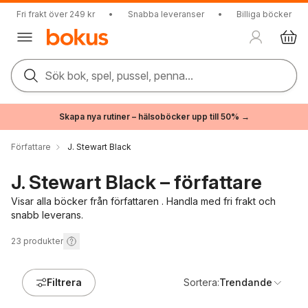
Fri frakt över 249 kr
•
Snabba leveranser
•
Billiga böcker
Sök bok, spel, pussel, penna...
Skapa nya rutiner – hälsoböcker upp till 50% →
Författare
J. Stewart Black
J. Stewart Black – författare
Visar alla böcker från författaren . Handla med fri frakt och
snabb leverans.
23
produkter
Filtrera
Sortera:
Trendande