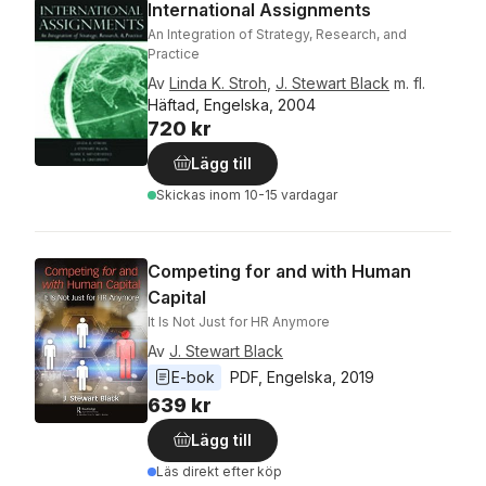
International Assignments
An Integration of Strategy, Research, and
Practice
Av
Linda K. Stroh
,
J. Stewart Black
m. fl.
Häftad, Engelska, 2004
720 kr
Lägg till
Skickas
inom 10-15 vardagar
Competing for and with Human
Capital
It Is Not Just for HR Anymore
Av
J. Stewart Black
E-bok
PDF
, 
Engelska
, 
2019
639 kr
Lägg till
Läs direkt efter köp