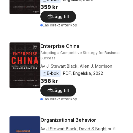
359 kr
Lägg till
Läs direkt efter köp
Enterprise China
Adopting a Competitive Strategy for Business
Success
Av
J. Stewart Black
,
Allen J. Morrison
E-bok
PDF
, 
Engelska
, 
2022
358 kr
Lägg till
Läs direkt efter köp
Organizational Behavior
Av
J Stewart Black
,
David S Bright
m. fl.