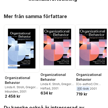
Hoppa över listan
Mer från samma författare
Organizational
Organizational
Organizational
Behavior
Behavior
Behavior
Linda K. Stroh
,
Gregory
(Co-author) Chr
Linda K. Stroh
,
Gregory
B. Northcraft
Häftad
, 2001
,
Margaret
Langlands
,
(Co-author
E-bok
2001
B. Northcraft
Inbunden
, 2001
,
Margaret
634 kr
A. Neale
,
(Co-author)
Mar Kern
,
Margaret A.
719 kr
2 458 kr
A. Neale
,
(Co-author)
Mar Kern
,
(Co-author)
Neale
,
Gregory B.
Mar Kern
,
(Co-author)
Chr Langlands
,
Jerald
Northcraft
,
Linda K.
Hoppa över listan
Chr Langlands
,
Jerald
Greenberg
Stroh
,
Jerald
Du kanske också är intresserad av