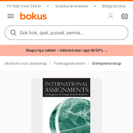
Fri frakt över 249 kr
•
Snabba leveranser
•
Billiga böcker
Sök bok, spel, pussel, penna...
Skapa nya rutiner – hälsoböcker upp till 50% →
Ekonomi och Ledarskap
Företagsekonomi
Entreprenörskap