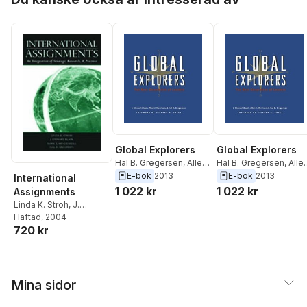
Greenberg
Greenberg
Global Explorers
Global Explorers
Hal B. Gregersen
,
Allen
Hal B. Gregersen
,
Alle
J. Morrison
,
J. Stewart
J. Morrison
,
J. Stewart
E-bok
2013
E-bok
2013
International
Black
Black
1 022 kr
1 022 kr
Assignments
Linda K. Stroh
,
J.
Stewart Black
Häftad
, 2004
,
Mark E.
720 kr
Mendenhall
,
Hal B.
Gregersen
Mina sidor