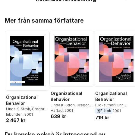
Hoppa över listan
Mer från samma författare
Organizational
Organizational
Organizational
Behavior
Behavior
Behavior
Linda K. Stroh
,
Gregory
(Co-author) Chr
Linda K. Stroh
,
Gregory
B. Northcraft
Häftad
, 2001
,
Margaret
Langlands
,
(Co-author
E-bok
2001
B. Northcraft
Inbunden
, 2001
,
Margaret
639 kr
A. Neale
,
(Co-author)
Mar Kern
,
Margaret A.
719 kr
2 467 kr
A. Neale
,
(Co-author)
Mar Kern
,
(Co-author)
Neale
,
Gregory B.
Mar Kern
,
(Co-author)
Chr Langlands
,
Jerald
Northcraft
,
Linda K.
Hoppa över listan
Chr Langlands
,
Jerald
Greenberg
Stroh
,
Jerald
Du kanske också är intresserad av