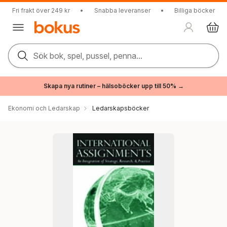
Fri frakt över 249 kr
•
Snabba leveranser
•
Billiga böcker
Sök bok, spel, pussel, penna...
Skapa nya rutiner – hälsoböcker upp till 50% →
Ekonomi och Ledarskap
Ledarskapsböcker