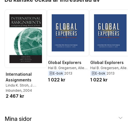
Greenberg
Greenberg
Global Explorers
Global Explorers
Hal B. Gregersen
,
Allen
Hal B. Gregersen
,
Alle
J. Morrison
,
J. Stewart
J. Morrison
,
J. Stewart
E-bok
2013
E-bok
2013
International
Black
Black
1 022 kr
1 022 kr
Assignments
Linda K. Stroh
,
J.
Stewart Black
Inbunden
, 2004
,
Mark E.
2 467 kr
Mendenhall
,
Hal B.
Gregersen
Mina sidor