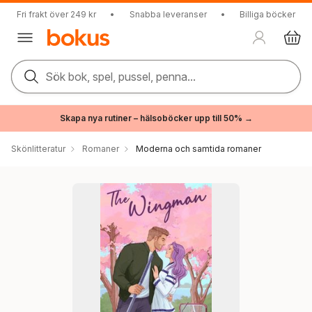
Fri frakt över 249 kr
•
Snabba leveranser
•
Billiga böcker
Sök bok, spel, pussel, penna...
Skapa nya rutiner – hälsoböcker upp till 50% →
Skönlitteratur
Romaner
Moderna och samtida romaner