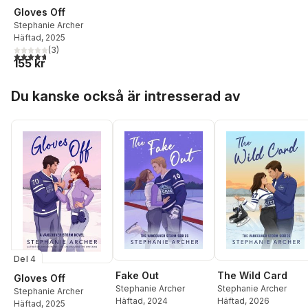
Gloves Off
Stephanie Archer
Häftad
, 2025
(
3
)
4,7
utav 5 stjärnor. Totalt antal röster:
155 kr
Hoppa över listan
Du kanske också är intresserad av
Del 4
Fake Out
The Wild Card
Gloves Off
Stephanie Archer
Stephanie Archer
Stephanie Archer
Häftad
, 2024
Häftad
, 2026
Häftad
, 2025