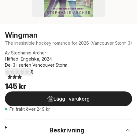
Wingman
The irresistible hockey romance for 2026 (Vancouver Storm 3)
Av
Stephanie Archer
Häftad, Engelska, 2024
Del 3 i serien
Vancouver Storm
(
1
)
3,0
utav 5 stjärnor. Totalt antal röster:
145 kr
Lägg i varukorg
.
Fri frakt över 249 kr.
Beskrivning