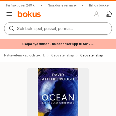
Fri frakt över 249 kr
•
Snabba leveranser
•
Billiga böcker
Sök bok, spel, pussel, penna...
Skapa nya rutiner – hälsoböcker upp till 50% →
Naturvetenskap och teknik
Geovetenskap
Geovetenskap