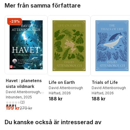
Hoppa över listan
Mer från samma författare
-29%
Havet : planetens
Life on Earth
Trials of Life
sista vildmark
David Attenborough
David Attenborough
David Attenborough
,
Häftad
, 2026
Häftad
, 2026
Colin Butfield
Inbunden
, 2025
188 kr
188 kr
(
2
)
3,5
utav 5 stjärnor. Totalt antal röster:
199 kr
279 kr
Hoppa över listan
Du kanske också är intresserad av