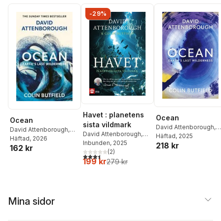
-29%
Havet : planetens
Ocean
Ocean
sista vildmark
David Attenborough
,
David Attenborough
,
David Attenborough
,
Colin Butfield
Häftad
, 2025
Colin Butfield
Häftad
, 2026
Colin Butfield
Inbunden
, 2025
218 kr
162 kr
(
2
)
3,5
utav 5 stjärnor. Totalt antal röster:
199 kr
279 kr
Mina sidor