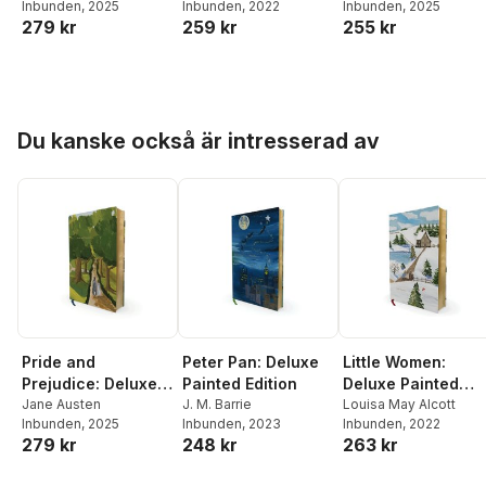
Inbunden
, 2025
Inbunden
, 2022
Inbunden
, 2025
279 kr
259 kr
255 kr
Hoppa över listan
Du kanske också är intresserad av
Pride and
Peter Pan: Deluxe
Little Women:
Prejudice: Deluxe
Painted Edition
Deluxe Painted
Painted Edition
Jane Austen
J. M. Barrie
Edition
Louisa May Alcott
Inbunden
, 2025
Inbunden
, 2023
Inbunden
, 2022
279 kr
248 kr
263 kr