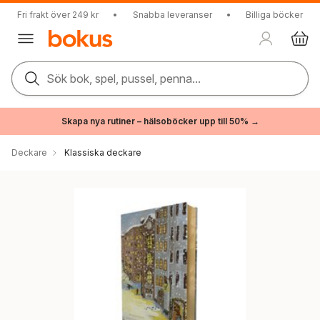
Fri frakt över 249 kr
•
Snabba leveranser
•
Billiga böcker
Sök bok, spel, pussel, penna...
Skapa nya rutiner – hälsoböcker upp till 50% →
Deckare
Klassiska deckare