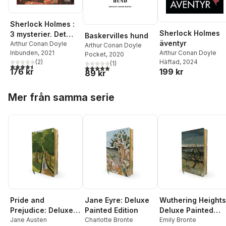
Sherlock Holmes :
Sherlock Holmes
3 mysterier. Det
Baskervilles hund
äventyr
spräckliga bandet ;
Arthur Conan Doyle
Arthur Conan Doyle
Inbunden
, 2021
Arthur Conan Doyle
De rödhårigas
Pocket
, 2020
(
2
)
Häftad
, 2024
(
1
)
förening ; En
4,5
utav 5 stjärnor. Totalt antal röster:
5,0
utav 5 stjärnor. Totalt antal röster:
176 kr
199 kr
89 kr
skandal i Böhmen
Hoppa över listan
Mer från samma serie
Pride and
Jane Eyre: Deluxe
Wuthering Heights
Prejudice: Deluxe
Painted Edition
Deluxe Painted
Painted Edition
Jane Austen
Charlotte Bronte
Edition
Emily Bronte