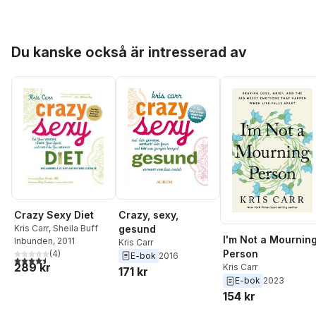
Hoppa över listan
Du kanske också är intresserad av
Crazy, sexy,
Crazy Sexy Diet
gesund
Kris Carr
,
Sheila Buff
I'm Not a Mournin
Inbunden
, 2011
Kris Carr
Person
(
4
)
E-bok
2016
4,5
utav 5 stjärnor. Totalt antal röster:
289 kr
Kris Carr
171 kr
E-bok
2023
154 kr