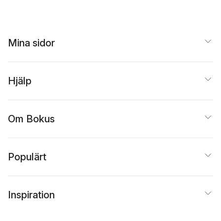
Mina sidor
Hjälp
Om Bokus
Populärt
Inspiration