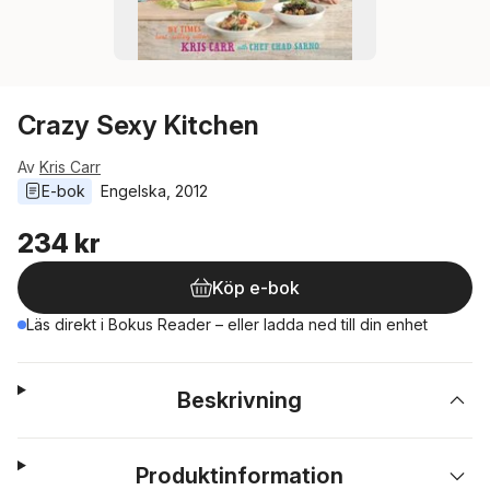
Crazy Sexy Kitchen
Av
Kris Carr
E-bok
Engelska
, 
2012
234 kr
Köp e-bok
Läs direkt i Bokus Reader – eller ladda ned till din enhet
Beskrivning
Produktinformation