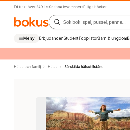
Fri frakt över 249 kr
•
Snabba leveranser
•
Billiga böcker
Sök bok, spel, pussel, penna...
Meny
Erbjudanden
Student
Topplistor
Barn & ungdom
B
Hälsa och familj
Hälsa
Särskilda hälsotillstånd