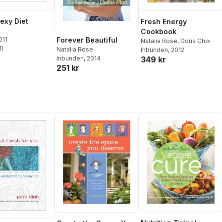
exy Diet
Fresh Energy
Cookbook
011
Forever Beautiful
Natalia Rose
,
Doris Choi
1
)
Natalia Rose
Inbunden
, 2012
stjärnor. Totalt antal röster:
349 kr
Inbunden
, 2014
251 kr