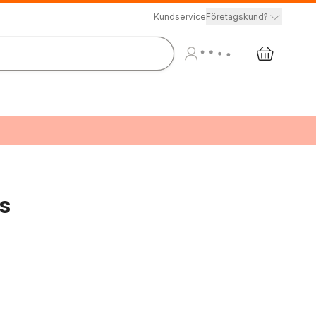
Kundservice
Företagskund?
s