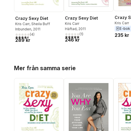
Crazy S
Crazy Sexy Diet
Crazy Sexy Diet
Kris Carr
Kris Carr
Kris Carr
,
Sheila Buff
E-bok
Häftad
, 2011
Inbunden
, 2011
(
1
)
(
4
)
235 kr
5,0
utav 5 stjärnor. Totalt antal röster:
4,5
utav 5 stjärnor. Totalt antal röster:
246 kr
289 kr
Hoppa över listan
Mer från samma serie