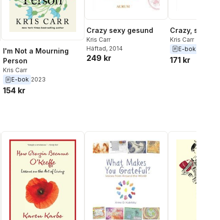
Crazy sexy gesund
Crazy, sexy, 
Kris Carr
Kris Carr
Häftad
, 2014
E-bok
2016
I'm Not a Mourning
249 kr
171 kr
Person
Kris Carr
E-bok
2023
154 kr