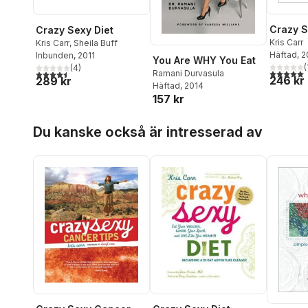
Crazy S
Crazy Sexy Diet
Kris Carr
Kris Carr
,
Sheila Buff
Häftad
, 2
Inbunden
, 2011
You Are WHY You Eat
(
(
4
)
5,0
utav 5 
4,5
utav 5 stjärnor. Totalt antal röster:
Ramani Durvasula
246 kr
289 kr
Häftad
, 2014
157 kr
Hoppa över listan
Du kanske också är intresserad av