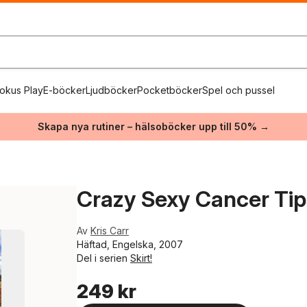
okus Play
E-böcker
Ljudböcker
Pocketböcker
Spel och pussel
Skapa nya rutiner – hälsoböcker upp till 50% →
Crazy Sexy Cancer Tip
Av
Kris Carr
Häftad, Engelska, 2007
Del i serien
Skirt!
249 kr