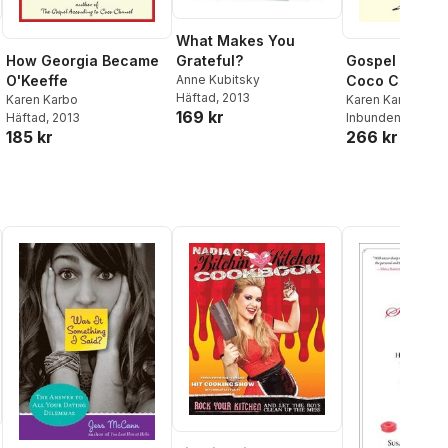
What Makes You
How Georgia Became
Grateful?
Gospel Accord
O'Keeffe
Anne Kubitsky
Coco Chanel
Häftad
, 2013
Karen Karbo
Karen Karbo
169 kr
Häftad
, 2013
Inbunden
, 2009
185 kr
266 kr