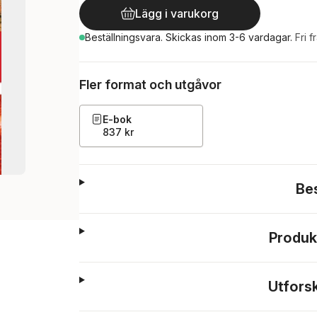
Lägg i varukorg
Beställningsvara.
Skickas
inom 3-6 vardagar
.
Fri f
Fler format och utgåvor
E-bok
837 kr
Be
Produk
Utfors