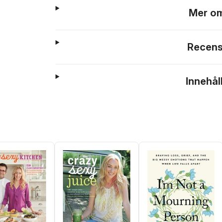
Mer om
Recens
Innehål