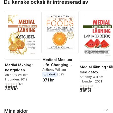
Du kanske också är intresserad av
Medical Medium
Life-Changing
Medial läkning :
Medial läkning : lä
Foods Expanded
Anthony William
kostguiden
med detox
E-bok
2025
Edition
Anthony William
Anthony William
371 kr
Inbunden
, 2019
Inbunden
, 2021
(
12
)
4,6
utav 5 stjärnor. Totalt antal röster:
(
13
)
4,5
utav 5 stjärnor. Tota
308 kr
318 kr
Mina sidor