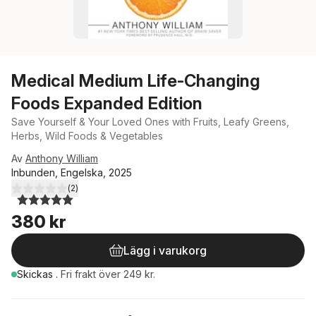
Medical Medium Life-Changing
Foods Expanded Edition
Save Yourself & Your Loved Ones with Fruits, Leafy Greens,
Herbs, Wild Foods & Vegetables
Av
Anthony William
Inbunden, Engelska, 2025
(
2
)
5,0
utav 5 stjärnor. Totalt antal röster:
380 kr
Lägg i varukorg
Skickas
.
Fri frakt över 249 kr.