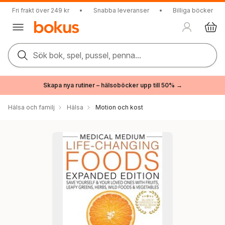
Fri frakt över 249 kr
•
Snabba leveranser
•
Billiga böcker
Sök bok, spel, pussel, penna...
Skapa nya rutiner – hälsoböcker upp till 50% →
Hälsa och familj
Hälsa
Motion och kost