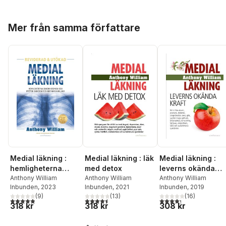
Hoppa över listan
Mer från samma författare
Medial läkning :
Medial läkning : läk
Medial läkning :
hemligheterna
med detox
leverns okända
bakom kronisk och
Anthony William
Anthony William
kraft
Anthony William
Inbunden
, 2023
Inbunden
, 2021
Inbunden
, 2019
mystisk sjukdom
(
9
)
(
13
)
(
16
)
och hur man kan
4,9
utav 5 stjärnor. Totalt antal röster:
4,5
utav 5 stjärnor. Totalt antal röster:
4,3
utav 5 stjärnor. Tota
318 kr
318 kr
308 kr
läka
Hoppa över listan