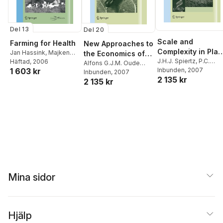
Del 13
Del 20
Scale and
Farming for Health
New Approaches to
Complexity in Plan
Jan Hassink
,
Majken
the Economics of
Systems Research
J.H.J. Spiertz
,
P.C.
Dijk, van
Häftad
, 2006
Plant Health
Alfons G.J.M. Oude
1 603 kr
Struik
Inbunden
,
H.H. van Laar
, 2007
Lansink
Inbunden
, 2007
2 135 kr
2 135 kr
Mina sidor
Hjälp