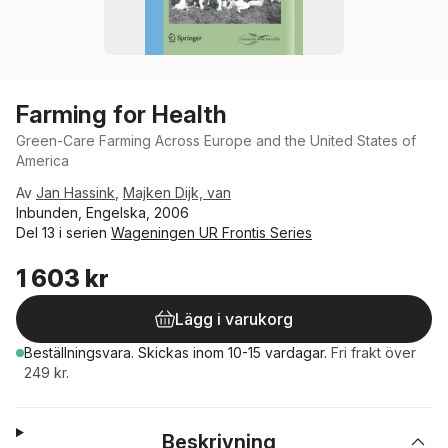
Farming for Health
Green-Care Farming Across Europe and the United States of
America
Av
Jan Hassink
,
Majken Dijk, van
Inbunden, Engelska, 2006
Del 13 i serien
Wageningen UR Frontis Series
1 603 kr
Lägg i varukorg
Beställningsvara.
Skickas
inom 10-15 vardagar
.
Fri frakt över
249 kr.
Beskrivning