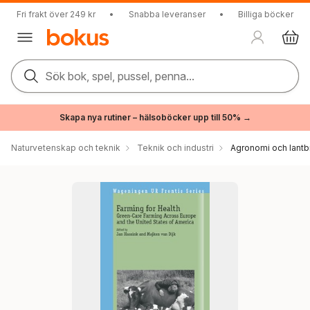
Fri frakt över 249 kr
•
Snabba leveranser
•
Billiga böcker
Sök bok, spel, pussel, penna...
Skapa nya rutiner – hälsoböcker upp till 50% →
Naturvetenskap och teknik
Teknik och industri
Agronomi och lantb