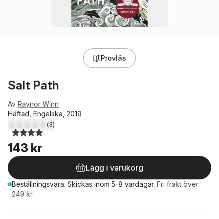
Provläs
Salt Path
Av
Raynor Winn
Häftad, Engelska, 2019
(
3
)
4,0
utav 5 stjärnor. Totalt antal röster:
143 kr
Lägg i varukorg
Beställningsvara.
Skickas
inom 5-8 vardagar
.
Fri frakt över
249 kr.