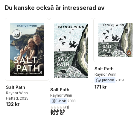
Hoppa över listan
Du kanske också är intresserad av
Salt Path
Raynor Winn
Ljudbok
2019
171 kr
Salt Path
Salt Path
Raynor Winn
Raynor Winn
Häftad
, 2025
E-bok
2018
132 kr
(
1
)
5,0
utav 5 stjärnor. Totalt antal röster:
165 kr