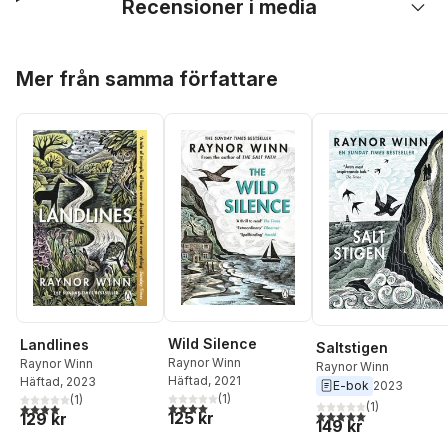
Recensioner i media
Hoppa över listan
Mer från samma författare
Wild Silence
Landlines
Saltstigen
Raynor Winn
Raynor Winn
Raynor Winn
Häftad
, 2021
Häftad
, 2023
E-bok
2023
(
1
)
(
1
)
4,0
utav 5 stjärnor. Totalt antal röster:
(
1
)
4,0
utav 5 stjärnor. Totalt antal röster:
5,0
utav 5 stjärnor. Tota
125 kr
129 kr
149 kr