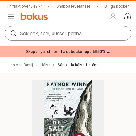
Fri frakt över 249 kr
•
Snabba leveranser
•
Billiga böcker
Sök bok, spel, pussel, penna...
Skapa nya rutiner – hälsoböcker upp till 50% →
Hälsa och familj
Hälsa
Särskilda hälsotillstånd