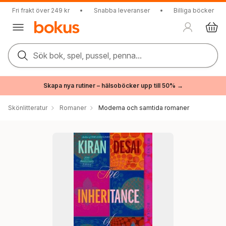
Fri frakt över 249 kr
•
Snabba leveranser
•
Billiga böcker
Sök bok, spel, pussel, penna...
Skapa nya rutiner – hälsoböcker upp till 50% →
Skönlitteratur
Romaner
Moderna och samtida romaner