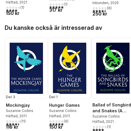
Häftad
, 2021
Inbunden
, 2025
Novel)
(
1
)
Novel)
5,0
utav 5 stjärnor. Totalt antal röster:
(
1
)
(
6
)
317 kr
4,0
utav 5 stjärnor. Totalt antal röster:
4,5
utav 5 stjärnor. Tota
150 kr
250 kr
Hoppa över listan
Du kanske också är intresserad av
Del 3
Del 1
Ballad of Songbir
Mockingjay
Hunger Games
and Snakes (A
Suzanne Collins
Suzanne Collins
Häftad
, 2011
Häftad
, 2011
Hunger Games
Suzanne Collins
(
11
)
(
9
)
Häftad
, 2021
Novel)
4,5
utav 5 stjärnor. Totalt antal röster:
5,0
utav 5 stjärnor. Totalt antal röster:
116 kr
150 kr
(
1
)
4,0
utav 5 stjärnor. Tota