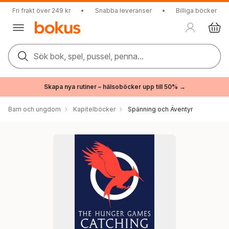
Fri frakt över 249 kr
•
Snabba leveranser
•
Billiga böcker
Sök bok, spel, pussel, penna...
Skapa nya rutiner – hälsoböcker upp till 50% →
Barn och ungdom
Kapitelböcker
Spänning och Äventyr