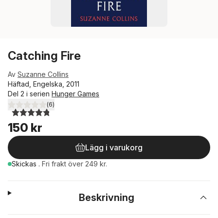
Catching Fire
Av
Suzanne Collins
Häftad, Engelska, 2011
Del 2 i serien
Hunger Games
(
6
)
4,8
utav 5 stjärnor. Totalt antal röster:
150 kr
Lägg i varukorg
Skickas
.
Fri frakt över 249 kr.
Beskrivning