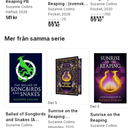
Reaping PB
Reaping : (svensk
Suzanne Collins
Suzanne Collins
Pocket
, 2020
utgåva)
Suzanne Collins
Häftad
, 2026
(
10
)
Pocket
, 2026
4,6
utav 5 stjärnor. Tota
141 kr
99 kr
(
1
)
4,0
utav 5 stjärnor. Totalt antal röster:
99 kr
Hoppa över listan
Mer från samma serie
Del 5
Del 5
Sunrise on the
Ballad of Songbirds
Sunrise on the
Reaping:
and Snakes (A
Reaping
Collector's Edition
Suzanne Collins
Hunger Games
Suzanne Collins
Suzanne Collins
Inbunden
, 2025
(A Hunger Games