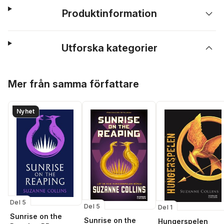
Produktinformation
Utforska kategorier
Hoppa över listan
Mer från samma författare
Nyhet
Del 5
Del 5
Del 1
Sunrise on the
Sunrise on the
Hungerspelen