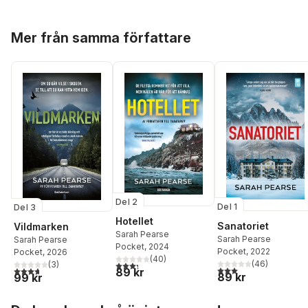
Hoppa över listan
Mer från samma författare
Del 2
Del 1
Del 3
Hotellet
Sanatoriet
Vildmarken
Sarah Pearse
Sarah Pearse
Sarah Pearse
Pocket
, 2024
Pocket
, 2022
Pocket
, 2026
(
40
)
(
46
)
(
3
)
3,3
utav 5 stjärnor. Totalt antal röster:
3,0
utav 5 stjärnor. Tota
3,7
utav 5 stjärnor. Totalt antal röster:
89 kr
89 kr
99 kr
Hoppa över listan