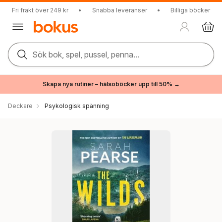
Fri frakt över 249 kr
•
Snabba leveranser
•
Billiga böcker
Sök bok, spel, pussel, penna...
Skapa nya rutiner – hälsoböcker upp till 50% →
Deckare
Psykologisk spänning