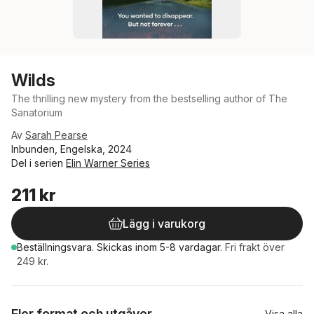
Wilds
The thrilling new mystery from the bestselling author of The
Sanatorium
Av
Sarah Pearse
Inbunden, Engelska, 2024
Del i serien
Elin Warner Series
211 kr
Lägg i varukorg
Beställningsvara.
Skickas
inom 5-8 vardagar
.
Fri frakt över
249 kr.
Fler format och utgåvor
Visa alla