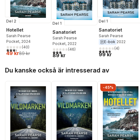
Del 2
Del 1
Del 1
Hotellet
Sanatoriet
Sanatoriet
Sarah Pearse
Sarah Pearse
Sarah Pearse
Pocket
, 2024
E-bok
2022
Pocket
, 2022
(
40
)
(
4
)
(
46
)
3,3
utav 5 stjärnor. Totalt antal röster:
3,8
utav 5 stjärnor. Tota
3,0
utav 5 stjärnor. Totalt antal röster:
49 kr
89 kr
99 kr
89 kr
Hoppa över listan
Du kanske också är intresserad av
-45%