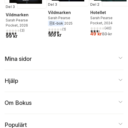
Del 3
Del 2
Del 3
Vildmarken
Hotellet
Vildmarken
Sarah Pearse
Sarah Pearse
Sarah Pearse
Pocket
, 2024
E-bok
2025
Pocket
, 2026
(
40
)
(
1
)
(
3
)
3,3
utav 5 stjärnor. Tota
4,0
utav 5 stjärnor. Totalt antal röster:
3,7
utav 5 stjärnor. Totalt antal röster:
49 kr
89 kr
169 kr
99 kr
Mina sidor
Hjälp
Om Bokus
Populärt