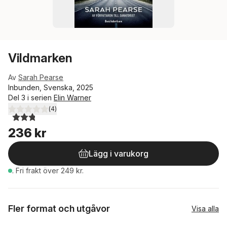
Vildmarken
Av
Sarah Pearse
Inbunden, Svenska, 2025
Del 3 i serien
Elin Warner
(
4
)
2,8
utav 5 stjärnor. Totalt antal röster:
236 kr
Lägg i varukorg
.
Fri frakt över 249 kr.
Fler format och utgåvor
Visa alla