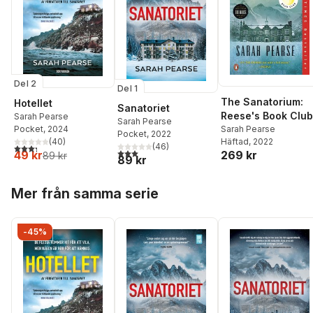
Del 2
Del 1
The Sanatorium:
Hotellet
Sanatoriet
Reese's Book Club
Sarah Pearse
Sarah Pearse
Sarah Pearse
Pocket
, 2024
Pocket
, 2022
Häftad
, 2022
(
40
)
(
46
)
3,3
utav 5 stjärnor. Totalt antal röster:
3,0
utav 5 stjärnor. Totalt antal röster:
269 kr
49 kr
89 kr
89 kr
Hoppa över listan
Mer från samma serie
-45%