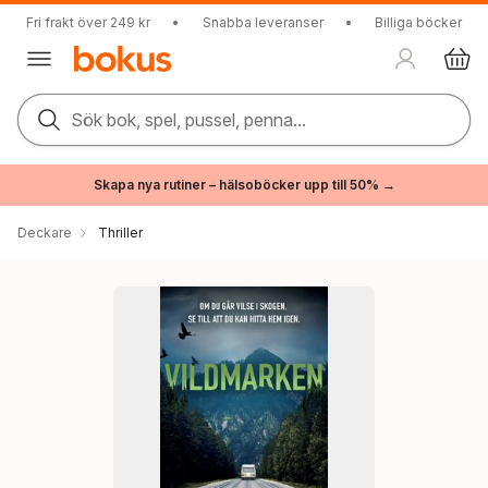
Fri frakt över 249 kr
•
Snabba leveranser
•
Billiga böcker
Sök bok, spel, pussel, penna...
Skapa nya rutiner – hälsoböcker upp till 50% →
Deckare
Thriller