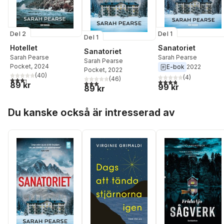
Del 2
Del 1
Del 1
Hotellet
Sanatoriet
Sanatoriet
Sarah Pearse
Sarah Pearse
Sarah Pearse
Pocket
, 2024
E-bok
2022
Pocket
, 2022
(
40
)
(
4
)
(
46
)
3,3
utav 5 stjärnor. Totalt antal röster:
3,8
utav 5 stjärnor. Tota
3,0
utav 5 stjärnor. Totalt antal röster:
89 kr
99 kr
89 kr
Hoppa över listan
Du kanske också är intresserad av