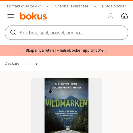
Fri frakt över 249 kr
•
Snabba leveranser
•
Billiga böcker
Sök bok, spel, pussel, penna...
Skapa nya rutiner – hälsoböcker upp till 50% →
Deckare
Thriller