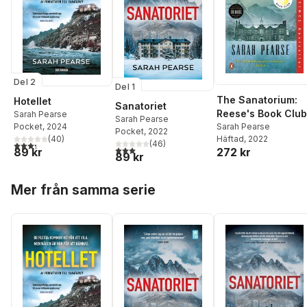
Del 2
Del 1
The Sanatorium:
Hotellet
Sanatoriet
Reese's Book Club
Sarah Pearse
Sarah Pearse
Sarah Pearse
Pocket
, 2024
Pocket
, 2022
Häftad
, 2022
(
40
)
(
46
)
3,3
utav 5 stjärnor. Totalt antal röster:
3,0
utav 5 stjärnor. Totalt antal röster:
272 kr
89 kr
89 kr
Hoppa över listan
Mer från samma serie