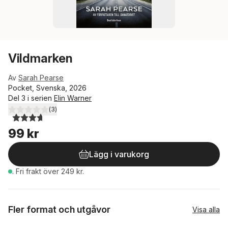
Vildmarken
Av
Sarah Pearse
Pocket, Svenska, 2026
Del 3 i serien
Elin Warner
(
3
)
3,7
utav 5 stjärnor. Totalt antal röster:
99 kr
Lägg i varukorg
.
Fri frakt över 249 kr.
Fler format och utgåvor
Visa alla