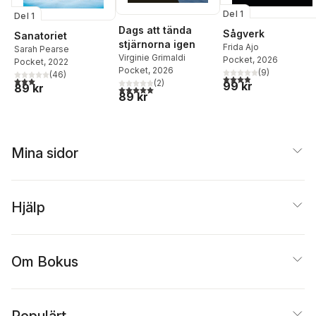
Del 1
Del 1
Dags att tända
Sågverk
Sanatoriet
stjärnorna igen
Frida Ajo
Sarah Pearse
Virginie Grimaldi
Pocket
, 2026
Pocket
, 2022
Pocket
, 2026
(
9
)
(
46
)
3,9
utav 5 stjärnor. Tota
3,0
utav 5 stjärnor. Totalt antal röster:
(
2
)
99 kr
89 kr
5,0
utav 5 stjärnor. Totalt antal röster:
89 kr
Mina sidor
Hjälp
Om Bokus
Populärt