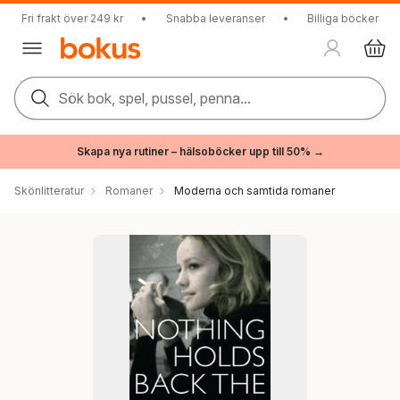
Fri frakt över 249 kr
•
Snabba leveranser
•
Billiga böcker
Sök bok, spel, pussel, penna...
Skapa nya rutiner – hälsoböcker upp till 50% →
Skönlitteratur
Romaner
Moderna och samtida romaner