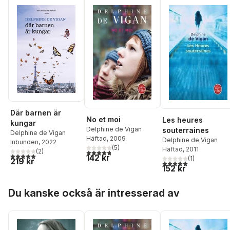
Där barnen är
No et moi
Les heures
kungar
Delphine de Vigan
souterraines
Delphine de Vigan
Häftad
, 2009
Delphine de Vigan
Inbunden
, 2022
(
5
)
Häftad
, 2011
(
2
)
4,8
utav 5 stjärnor. Totalt antal röster:
5,0
utav 5 stjärnor. Totalt antal röster:
142 kr
(
1
)
219 kr
5,0
utav 5 stjärnor. Tota
152 kr
Hoppa över listan
Du kanske också är intresserad av