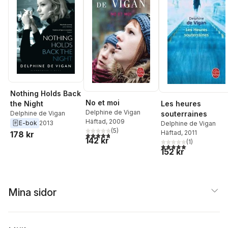
Nothing Holds Back
No et moi
Les heures
the Night
Delphine de Vigan
souterraines
Delphine de Vigan
Häftad
, 2009
E-bok
2013
Delphine de Vigan
(
5
)
Häftad
, 2011
178 kr
4,8
utav 5 stjärnor. Totalt antal röster:
142 kr
(
1
)
5,0
utav 5 stjärnor. Tota
152 kr
Mina sidor