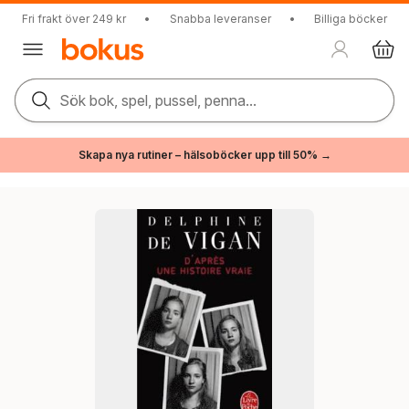
Fri frakt över 249 kr
•
Snabba leveranser
•
Billiga böcker
Sök bok, spel, pussel, penna...
Skapa nya rutiner – hälsoböcker upp till 50% →