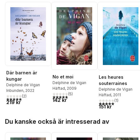
Där barnen är
No et moi
Les heures
kungar
Delphine de Vigan
souterraines
Delphine de Vigan
Häftad
, 2009
Delphine de Vigan
Inbunden
, 2022
(
5
)
Häftad
, 2011
(
2
)
4,8
utav 5 stjärnor. Totalt antal röster:
5,0
utav 5 stjärnor. Totalt antal röster:
142 kr
(
1
)
219 kr
5,0
utav 5 stjärnor. Tota
151 kr
Hoppa över listan
Du kanske också är intresserad av