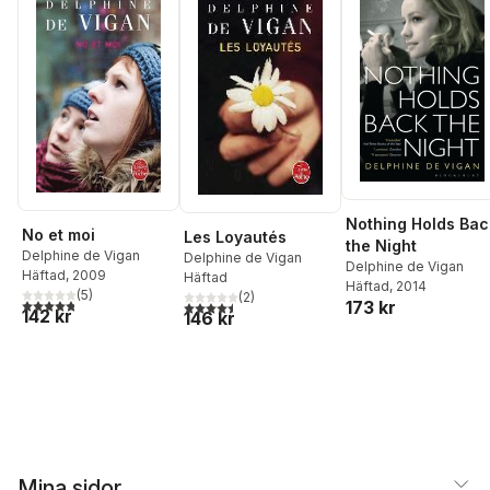
Nothing Holds Bac
No et moi
Les Loyautés
the Night
Delphine de Vigan
Delphine de Vigan
Delphine de Vigan
Häftad
, 2009
Häftad
Häftad
, 2014
(
5
)
(
2
)
4,8
utav 5 stjärnor. Totalt antal röster:
173 kr
4,5
utav 5 stjärnor. Totalt antal röster:
142 kr
146 kr
Mina sidor