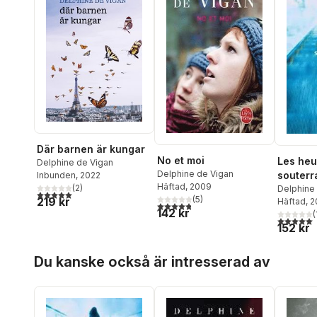
Där barnen är kungar
No et moi
Les heu
Delphine de Vigan
Delphine de Vigan
souterr
Inbunden
, 2022
Häftad
, 2009
(
2
)
Delphine
5,0
utav 5 stjärnor. Totalt antal röster:
(
5
)
219 kr
Häftad
, 2
4,8
utav 5 stjärnor. Totalt antal röster:
142 kr
(
5,0
utav 5 
152 kr
Hoppa över listan
Du kanske också är intresserad av