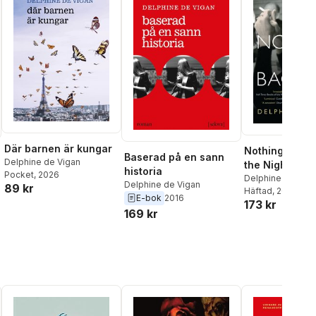
Där barnen är kungar
Nothing Holds
Baserad på en sann
Delphine de Vigan
the Night
historia
Pocket
, 2026
Delphine de Viga
Delphine de Vigan
89 kr
Häftad
, 2014
E-bok
2016
173 kr
169 kr
al röster: