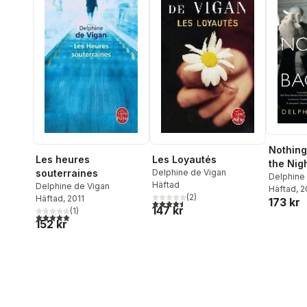
Nothing
Les heures
Les Loyautés
the Nig
souterraines
Delphine de Vigan
Delphine
Häftad
Delphine de Vigan
Häftad
, 
(
2
)
Häftad
, 2011
173 kr
4,5
utav 5 stjärnor. Totalt antal röster:
147 kr
(
1
)
5,0
utav 5 stjärnor. Totalt antal röster:
152 kr