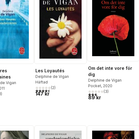
Om det inte vore för
res
Les Loyautés
dig
aines
Delphine de Vigan
Delphine de Vigan
Häftad
 de Vigan
Pocket
, 2020
(
2
)
011
4,5
utav 5 stjärnor. Totalt antal röster:
(
3
)
147 kr
2,7
utav 5 stjärnor. Totalt ant
1
)
stjärnor. Totalt antal röster:
89 kr