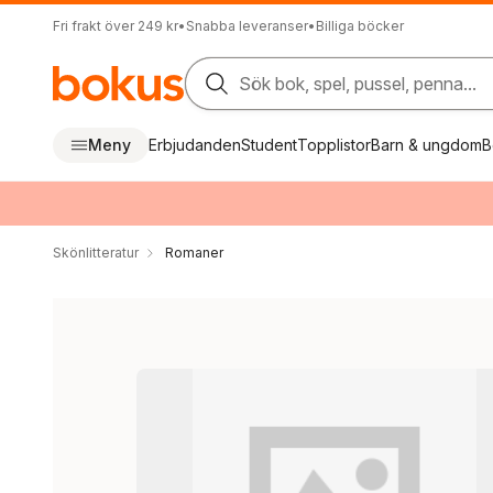
Fri frakt över 249 kr
•
Snabba leveranser
•
Billiga böcker
Sök bok, spel, pussel, penna...
Meny
Erbjudanden
Student
Topplistor
Barn & ungdom
B
Skönlitteratur
Romaner