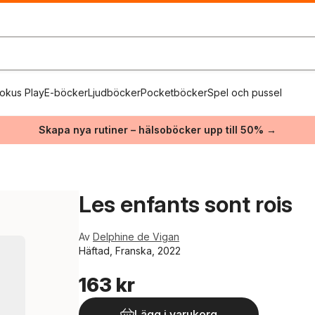
okus Play
E-böcker
Ljudböcker
Pocketböcker
Spel och pussel
Skapa nya rutiner – hälsoböcker upp till 50% →
Les enfants sont rois
Av
Delphine de Vigan
Häftad, Franska, 2022
163 kr
Lägg i varukorg