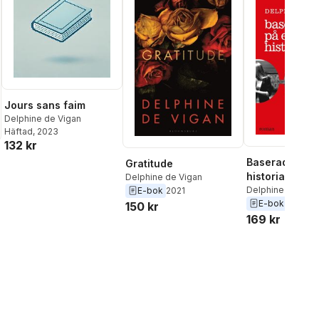
Jours sans faim
Delphine de Vigan
Häftad
, 2023
132 kr
Baserad på e
Gratitude
historia
Delphine de Vigan
Delphine de Viga
E-bok
2021
E-bok
2016
150 kr
169 kr