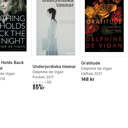
 Holds Back
Gratitude
Underjordiska timmar
ht
Delphine de Vigan
Delphine de Vigan
Häftad
, 2021
 de Vigan
Pocket
, 2011
148 kr
2014
(
9
)
3,4
utav 5 stjärnor. Totalt antal röster:
89 kr