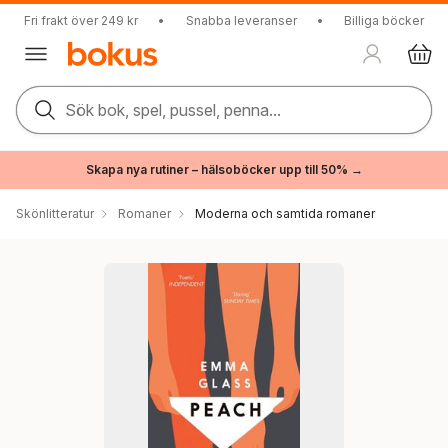
Fri frakt över 249 kr
•
Snabba leveranser
•
Billiga böcker
Sök bok, spel, pussel, penna...
Skapa nya rutiner – hälsoböcker upp till 50% →
Skönlitteratur
Romaner
Moderna och samtida romaner