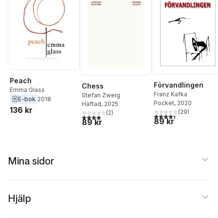
Peach
Förvandlingen
Chess
Emma Glass
Franz Kafka
Stefan Zweig
E-bok
2018
Pocket
, 2020
Häftad
, 2025
136 kr
(
29
)
(
2
)
4,4
utav 5 stjärnor. Tota
4,0
utav 5 stjärnor. Totalt antal röster:
89 kr
89 kr
Mina sidor
Hjälp