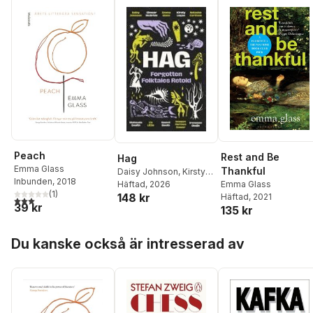
Peach
Rest and Be
Hag
Emma Glass
Thankful
Daisy Johnson
,
Kirsty
Inbunden
, 2018
Emma Glass
Logan
Häftad
,
, 2026
Emma Glass
,
(
1
)
148 kr
Häftad
, 2021
Eimear McBride
,
3,0
utav 5 stjärnor. Totalt antal röster:
39 kr
135 kr
Natasha Carthew
,
Mahsuda Snaith
,
Naomi
Hoppa över listan
Booth
,
Liv Little
,
Du kanske också är intresserad av
Imogen Hermes Gowar
,
Irenosen Okojie