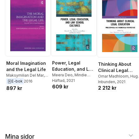
Power, Legal
Moral Imagination
Thinking About
Education, and Law
and the Legal Life
Clinical Legal
School Cultures
Meera Deo
,
Mindie
Maksymilian Del Mar
,
Education
Omar Madhloom
,
Hug
Lazarus-Black
Häftad
, 2021
,
Zenon Bankowski
E-bok
2016
McFaul
Inbunden
, 2021
609 kr
Elizabeth Mertz
2 212 kr
897 kr
Mina sidor