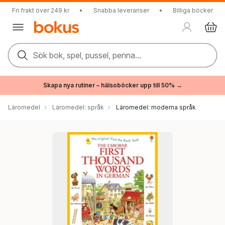
Fri frakt över 249 kr
•
Snabba leveranser
•
Billiga böcker
Sök bok, spel, pussel, penna...
Skapa nya rutiner – hälsoböcker upp till 50% →
Läromedel
Läromedel: språk
Läromedel: moderna språk