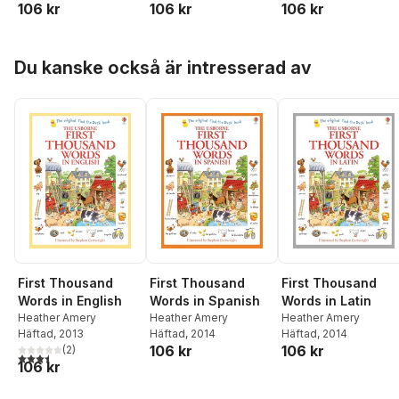
106 kr
106 kr
106 kr
Hoppa över listan
Du kanske också är intresserad av
First Thousand
First Thousand
First Thousand
Words in English
Words in Spanish
Words in Latin
Heather Amery
Heather Amery
Heather Amery
Häftad
, 2013
Häftad
, 2014
Häftad
, 2014
106 kr
106 kr
(
2
)
3,5
utav 5 stjärnor. Totalt antal röster:
106 kr