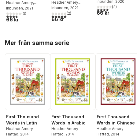
Stephen Cartwright
Inbunden
, 2020
Heather Amery
,
Heather Amery
,
(
3
)
Stephen Cartwright
Inbunden
, 2021
Stephen Cartwright
Inbunden
, 2021
4,0
utav 5 stjärnor. Tota
66 kr
(
2
)
(
3
)
5,0
utav 5 stjärnor. Totalt antal röster:
3,7
utav 5 stjärnor. Totalt antal röster:
66 kr
66 kr
Hoppa över listan
Mer från samma serie
First Thousand
First Thousand
First Thousand
Words in Latin
Words in Arabic
Words in Chinese
Heather Amery
Heather Amery
Heather Amery
Häftad
, 2014
Häftad
, 2014
Häftad
, 2014