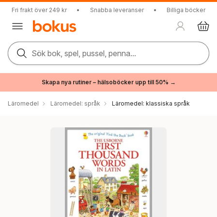
Fri frakt över 249 kr
•
Snabba leveranser
•
Billiga böcker
Sök bok, spel, pussel, penna...
Skapa nya rutiner – hälsoböcker upp till 50% →
Läromedel
Läromedel: språk
Läromedel: klassiska språk