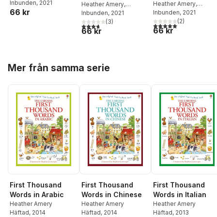
Stephen Cartwright
Inbunden
, 2021
Heather Amery
,
Heather Amery
,
66 kr
Stephen Cartwright
Inbunden
, 2021
Stephen Cartwright
Inbunden
, 2021
(
2
)
(
3
)
5,0
utav 5 stjärnor. Tota
3,7
utav 5 stjärnor. Totalt antal röster:
66 kr
66 kr
Hoppa över listan
Mer från samma serie
First Thousand
First Thousand
First Thousand
Words in Arabic
Words in Chinese
Words in Italian
Heather Amery
Heather Amery
Heather Amery
Häftad
, 2014
Häftad
, 2014
Häftad
, 2013