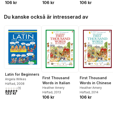
106 kr
106 kr
106 kr
Hoppa över listan
Du kanske också är intresserad av
Latin for Beginners
First Thousand
First Thousand
Angela Wilkes
Words in Italian
Words in Chinese
Häftad
, 2008
Heather Amery
Heather Amery
(
1
)
5,0
utav 5 stjärnor. Totalt antal röster:
Häftad
, 2013
Häftad
, 2014
133 kr
106 kr
106 kr