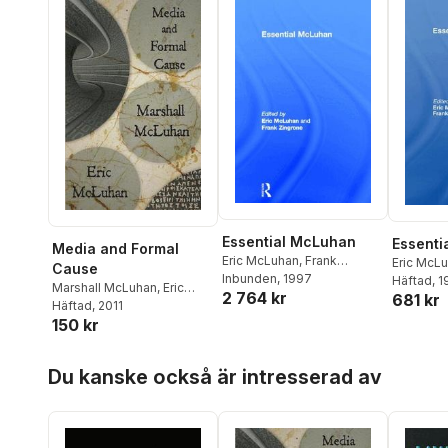
Essential McLuhan
Essenti
Media and Formal
Eric McLuhan
,
Frank
Eric McL
Cause
Zingrone
Inbunden
, 1997
Zingrone
Häftad
, 
Marshall McLuhan
,
Eric
2 764 kr
681 kr
McLuhan
Häftad
, 2011
150 kr
Hoppa över listan
Du kanske också är intresserad av