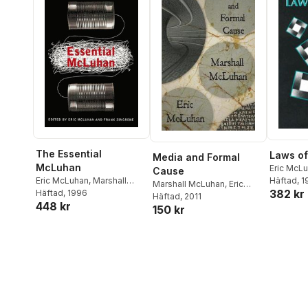
The Essential
Laws of
Media and Formal
McLuhan
Eric McL
Cause
McLuhan
Häftad
, 
Eric McLuhan
,
Marshall
Marshall McLuhan
,
Eric
382 kr
McLuhan
Häftad
, 1996
McLuhan
Häftad
, 2011
448 kr
150 kr