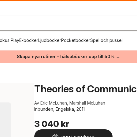
okus Play
E-böcker
Ljudböcker
Pocketböcker
Spel och pussel
Skapa nya rutiner – hälsoböcker upp till 50% →
Theories of Communic
Av
Eric McLuhan
,
Marshall McLuhan
Inbunden, Engelska, 2011
3 040 kr
Lägg i varukorg