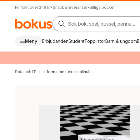
Fri frakt över 249 kr
•
Snabba leveranser
•
Billiga böcker
Sök bok, spel, pussel, penna...
Meny
Erbjudanden
Student
Topplistor
Barn & ungdom
B
Data och IT
Informationsteknik: allmänt