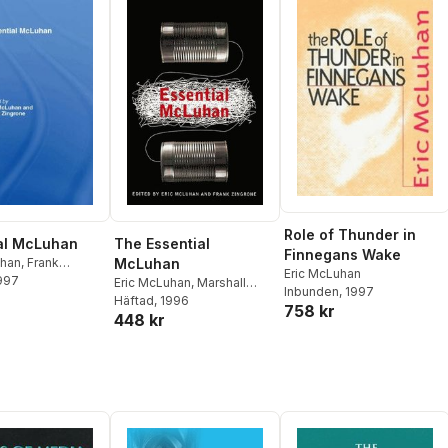
Role of Thunder in
al McLuhan
The Essential
Finnegans Wake
uhan
,
Frank
McLuhan
Eric McLuhan
1997
Eric McLuhan
,
Marshall
Inbunden
, 1997
McLuhan
Häftad
, 1996
758 kr
448 kr