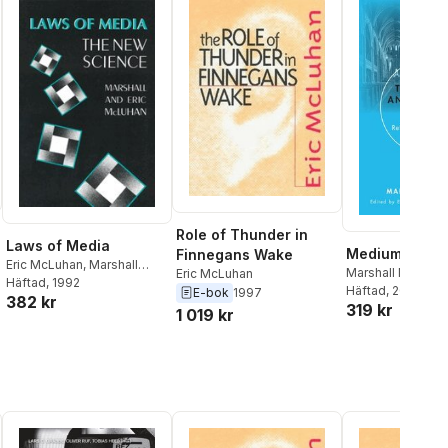
Role of Thunder in
Laws of Media
Medium and th
Finnegans Wake
Eric McLuhan
,
Marshall
Marshall McLuha
Eric McLuhan
McLuhan
Häftad
, 1992
McLuhan
Häftad
, 2010
,
Jacek 
E-bok
1997
382 kr
319 kr
1 019 kr