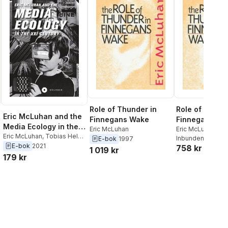
Role of Thunder in
Role of Thund
Eric McLuhan and the
Finnegans Wake
Finnegans Wa
Media Ecology in the
Eric McLuhan
Eric McLuhan
XXI Century
Eric McLuhan
,
Tobias Held
,
Inbunden
, 1997
E-bok
1997
Oliver Ruf
,
Lars Grabbe
E-bok
2021
758 kr
1 019 kr
179 kr