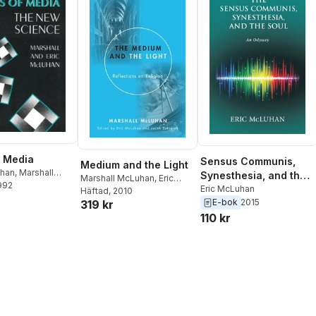
 Media
Sensus Communis,
Medium and the Light
uhan
,
Marshall
Synesthesia, and the
Marshall McLuhan
,
Eric
1992
Soul
Eric McLuhan
McLuhan
Häftad
, 2010
,
Jacek Szklarek
E-bok
2015
319 kr
110 kr