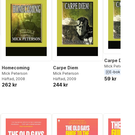
Carpe Diem
Mick Peterson
Homecoming
Carpe Diem
E-bok
2009
Mick Peterson
Mick Peterson
59 kr
Häftad
, 2008
Häftad
, 2009
262 kr
244 kr