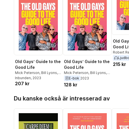
Old Gay
Good Li
Robert R
Peterson
Ljudb
Old Gays’ Guide to the
Old Gays’ Guide to the
215 kr
Good Life
Good Life
Mick Peterson
,
Bill Lyons
,
Mick Peterson
,
Bill Lyons
,
Robert Reeves
Inbunden
, 2023
,
Jessay
Robert Reeves
,
Jessay
E-bok
2023
207 kr
Martin
Martin
128 kr
Hoppa över listan
Du kanske också är intresserad av