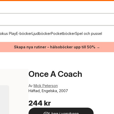
okus Play
E-böcker
Ljudböcker
Pocketböcker
Spel och pussel
Skapa nya rutiner – hälsoböcker upp till 50% →
Once A Coach
Av
Mick Peterson
Häftad, Engelska, 2007
244 kr
Lägg i varukorg