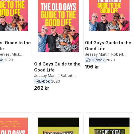
s' Guide to the
Old Gays Guide to the
fe
Good Life
eeves
,
Mick
Jessay Martin
,
Robert
Reeves
,
Bill Lyons
,
Mick
ok
2023
Ljudbok
2023
Old Gays Guide to the
Peterson
196 kr
Good Life
Jessay Martin
,
Robert
Reeves
,
Bill Lyons
,
Mick
E-bok
2023
Peterson
262 kr