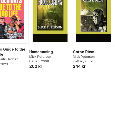
s Guide to the
Homecoming
Carpe Diem
fe
Mick Peterson
Mick Peterson
artin
,
Robert
Häftad
, 2008
Häftad
, 2009
Bill Lyons
,
Mick
2023
262 kr
244 kr