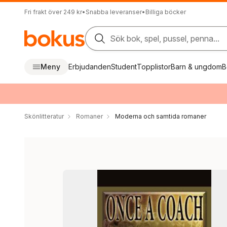
Fri frakt över 249 kr
•
Snabba leveranser
•
Billiga böcker
Sök bok, spel, pussel, penna...
Meny
Erbjudanden
Student
Topplistor
Barn & ungdom
B
Skönlitteratur
Romaner
Moderna och samtida romaner