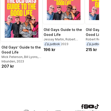
Old Gays Guide to the
Old Gays' Guid
Good Life
Good Life
Jessay Martin
,
Robert
Robert Reeves
,
M
Reeves
,
Bill Lyons
,
Mick
Peterson
Ljudbok
2023
Ljudbok
2023
Old Gays’ Guide to the
Peterson
196 kr
215 kr
Good Life
Mick Peterson
,
Bill Lyons
,
Robert Reeves
Inbunden
, 2023
,
Jessay
207 kr
Martin