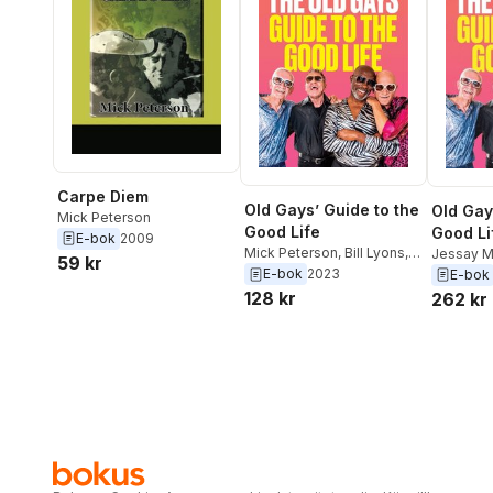
Carpe Diem
Old Gays’ Guide to the
Old Gay
Mick Peterson
Good Life
Good Li
E-bok
2009
Mick Peterson
,
Bill Lyons
,
Jessay M
59 kr
Robert Reeves
,
Jessay
Reeves
,
E-bok
2023
E-bok
Martin
Peterson
128 kr
262 kr