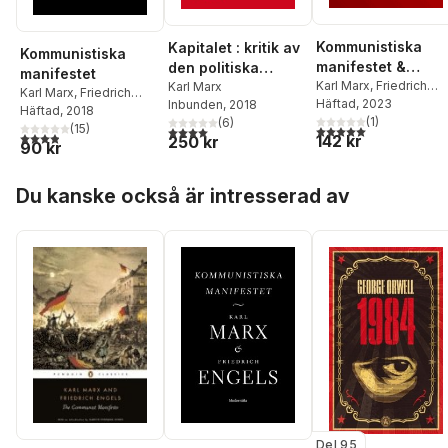
Kommunistiska
Kapitalet : kritik av
Kommunistiska
manifestet &
den politiska
manifestet
kommunismens
Karl Marx
,
Friedrich
ekonomin. Första
Karl Marx
Karl Marx
,
Friedrich
Engels
Häftad
, 2023
Inbunden
, 2018
grundsatser
boken. Kapitalets
Engels
Häftad
, 2018
(
1
)
(
6
)
produktionsproces
(
15
)
5,0
utav 5 stjärnor. Tota
4,0
utav 5 stjärnor. Totalt antal röster:
3,9
utav 5 stjärnor. Totalt antal röster:
142 kr
250 kr
90 kr
s
Hoppa över listan
Du kanske också är intresserad av
Del 95