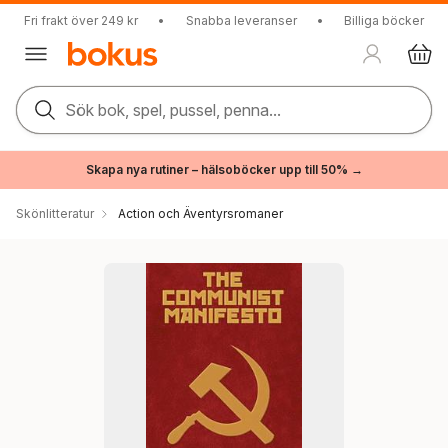
Fri frakt över 249 kr
•
Snabba leveranser
•
Billiga böcker
Sök bok, spel, pussel, penna...
Skapa nya rutiner – hälsoböcker upp till 50% →
Skönlitteratur
Action och Äventyrsromaner