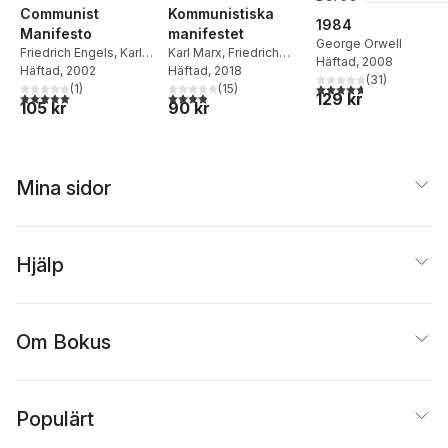
Communist
Kommunistiska
1984
Manifesto
manifestet
George Orwell
Friedrich Engels
,
Karl
Karl Marx
,
Friedrich
Häftad
, 2008
Marx
Häftad
,
Gareth Stedman
, 2002
Engels
Häftad
, 2018
(
31
)
4,7
utav 5 stjärnor. Tota
Jones
,
Gareth Jones
(
1
)
(
15
)
5,0
utav 5 stjärnor. Totalt antal röster:
129 kr
3,9
utav 5 stjärnor. Totalt antal röster:
105 kr
90 kr
Mina sidor
Hjälp
Om Bokus
Populärt