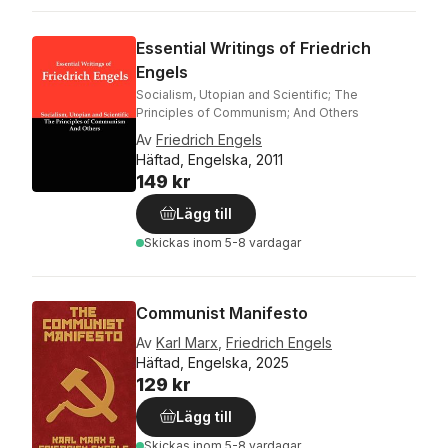
Essential Writings of Friedrich
Engels
Socialism, Utopian and Scientific; The
Principles of Communism; And Others
Av
Friedrich Engels
Häftad, Engelska, 2011
149 kr
Lägg till
Skickas
inom 5-8 vardagar
Communist Manifesto
Av
Karl Marx
,
Friedrich Engels
Häftad, Engelska, 2025
129 kr
Lägg till
Skickas
inom 5-8 vardagar