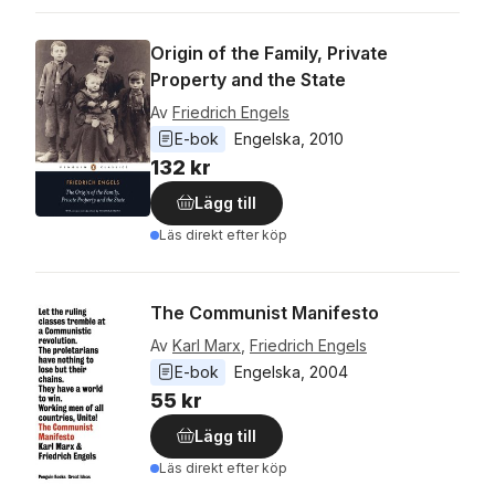
Origin of the Family, Private
Property and the State
Av
Friedrich Engels
E-bok
Engelska
, 
2010
132 kr
Lägg till
Läs direkt efter köp
The Communist Manifesto
Av
Karl Marx
,
Friedrich Engels
E-bok
Engelska
, 
2004
55 kr
Lägg till
Läs direkt efter köp