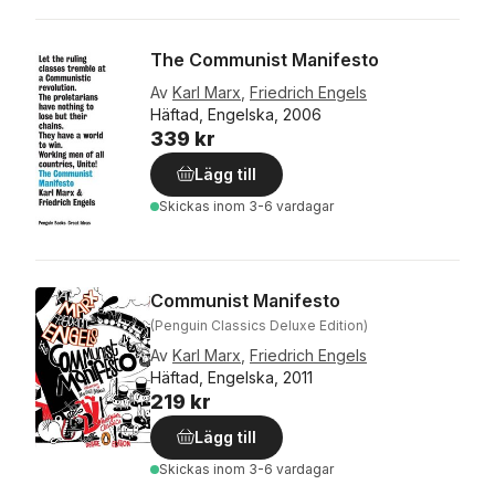
The Communist Manifesto
Av
Karl Marx
,
Friedrich Engels
Häftad, Engelska, 2006
339 kr
Lägg till
Skickas
inom 3-6 vardagar
Communist Manifesto
(Penguin Classics Deluxe Edition)
Av
Karl Marx
,
Friedrich Engels
Häftad, Engelska, 2011
219 kr
Lägg till
Skickas
inom 3-6 vardagar