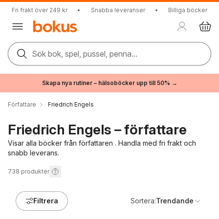
Fri frakt över 249 kr
•
Snabba leveranser
•
Billiga böcker
Sök bok, spel, pussel, penna...
Skapa nya rutiner – hälsoböcker upp till 50% →
Författare
Friedrich Engels
Friedrich Engels – författare
Visar alla böcker från författaren . Handla med fri frakt och
snabb leverans.
738
produkter
Filtrera
Sortera:
Trendande