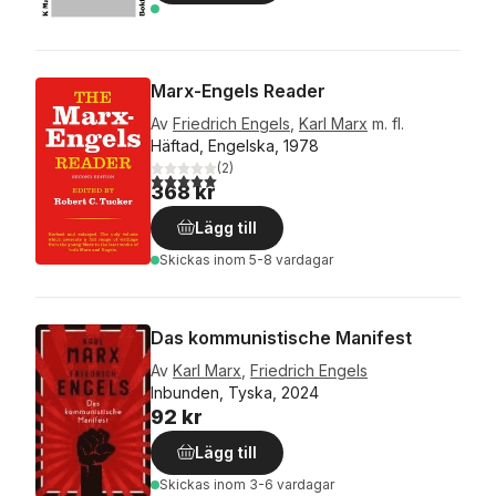
Marx-Engels Reader
Av
Friedrich Engels
,
Karl Marx
m. fl.
Häftad, Engelska, 1978
(
2
)
5,0
utav 5 stjärnor. Totalt antal röster:
368 kr
Lägg till
Skickas
inom 5-8 vardagar
Das kommunistische Manifest
Av
Karl Marx
,
Friedrich Engels
Inbunden, Tyska, 2024
92 kr
Lägg till
Skickas
inom 3-6 vardagar