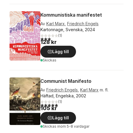
Kommunistiska manifestet
Av
Karl Marx
,
Friedrich Engels
Kartonnage, Svenska, 2024
(
1
)
3,0
utav 5 stjärnor. Totalt antal röster:
128 kr
Lägg till
Skickas
Communist Manifesto
Av
Friedrich Engels
,
Karl Marx
m. fl.
Häftad, Engelska, 2002
(
1
)
5,0
utav 5 stjärnor. Totalt antal röster:
105 kr
Lägg till
Skickas
inom 5-8 vardagar