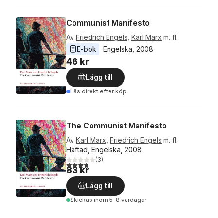
Communist Manifesto
Av
Friedrich Engels
,
Karl Marx
m. fl.
E-bok
Engelska
, 
2008
46 kr
Lägg till
Läs direkt efter köp
The Communist Manifesto
Av
Karl Marx
,
Friedrich Engels
m. fl.
Häftad, Engelska, 2008
(
3
)
3,7
utav 5 stjärnor. Totalt antal röster:
83 kr
Lägg till
Skickas
inom 5-8 vardagar