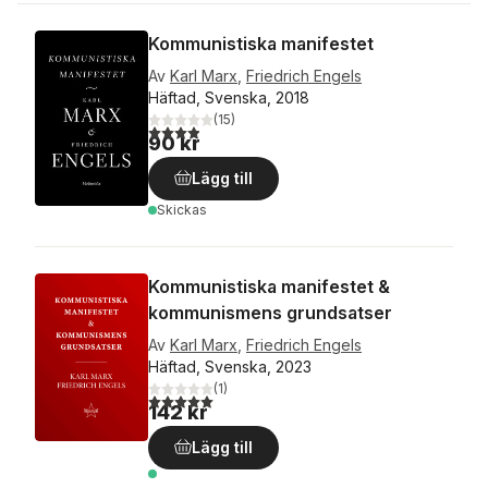
Kommunistiska manifestet
Av
Karl Marx
,
Friedrich Engels
Häftad, Svenska, 2018
(
15
)
3,9
utav 5 stjärnor. Totalt antal röster:
90 kr
Lägg till
Skickas
Kommunistiska manifestet &
kommunismens grundsatser
Av
Karl Marx
,
Friedrich Engels
Häftad, Svenska, 2023
(
1
)
5,0
utav 5 stjärnor. Totalt antal röster:
142 kr
Lägg till