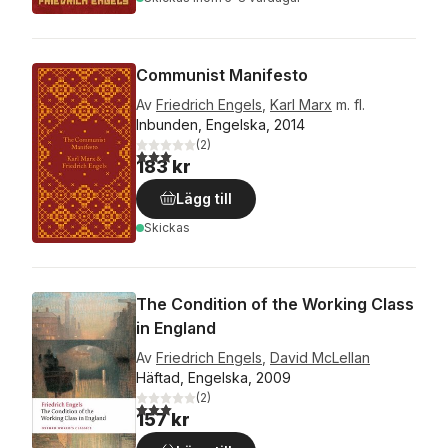
Communist Manifesto
Av
Friedrich Engels
,
Karl Marx
m. fl.
Inbunden, Engelska, 2014
(
2
)
3,0
utav 5 stjärnor. Totalt antal röster:
183 kr
Lägg till
Skickas
The Condition of the Working Class
in England
Av
Friedrich Engels
,
David McLellan
Häftad, Engelska, 2009
(
2
)
3,0
utav 5 stjärnor. Totalt antal röster:
157 kr