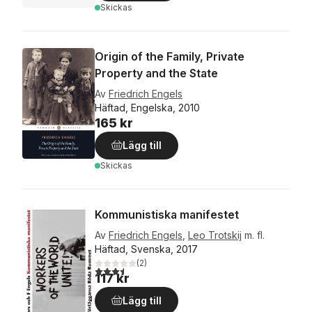
Skickas
Origin of the Family, Private
Property and the State
Av
Friedrich Engels
Häftad, Engelska, 2010
165 kr
Lägg till
Skickas
Kommunistiska manifestet
Av
Friedrich Engels
,
Leo Trotskij
m. fl.
Häftad, Svenska, 2017
(
2
)
3,5
utav 5 stjärnor. Totalt antal röster:
117 kr
Lägg till