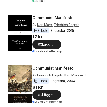
Skickas
Communist Manifesto
Av
Karl Marx
,
Friedrich Engels
E-bok
Engelska
, 
2015
17 kr
Lägg till
Läs direkt efter köp
Communist Manifesto
Av
Friedrich Engels
,
Karl Marx
m. fl.
E-bok
Engelska
, 
2004
61 kr
Lägg till
Läs direkt efter köp