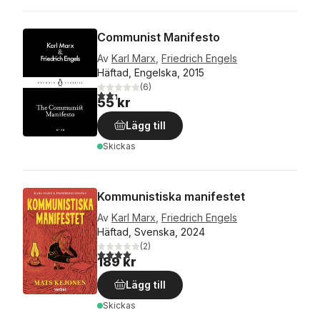
Communist Manifesto
Av
Karl Marx
,
Friedrich Engels
Häftad, Engelska, 2015
(
6
)
2,3
utav 5 stjärnor. Totalt antal röster:
55 kr
Lägg till
Skickas
Kommunistiska manifestet
Av
Karl Marx
,
Friedrich Engels
Häftad, Svenska, 2024
(
2
)
4,0
utav 5 stjärnor. Totalt antal röster:
189 kr
Lägg till
Skickas