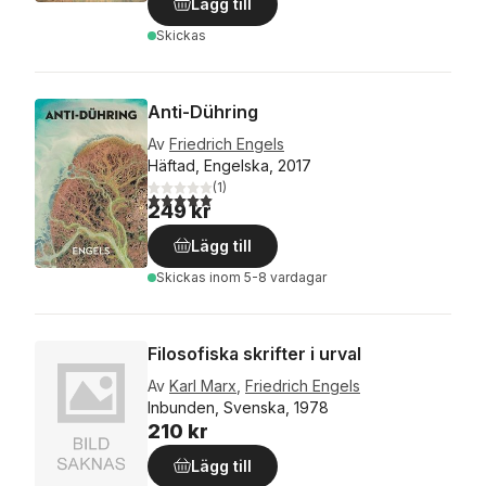
Lägg till
Skickas
Anti-Dühring
Av
Friedrich Engels
Häftad, Engelska, 2017
(
1
)
5,0
utav 5 stjärnor. Totalt antal röster:
249 kr
Lägg till
Skickas
inom 5-8 vardagar
Filosofiska skrifter i urval
Av
Karl Marx
,
Friedrich Engels
Inbunden, Svenska, 1978
210 kr
Lägg till