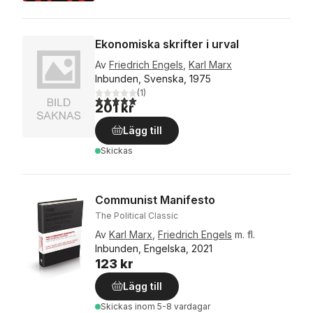
Ekonomiska skrifter i urval
Av
Friedrich Engels
,
Karl Marx
Inbunden, Svenska, 1975
(
1
)
5,0
utav 5 stjärnor. Totalt antal röster:
201 kr
Lägg till
Skickas
Communist Manifesto
The Political Classic
Av
Karl Marx
,
Friedrich Engels
m. fl.
Inbunden, Engelska, 2021
123 kr
Lägg till
Skickas
inom 5-8 vardagar