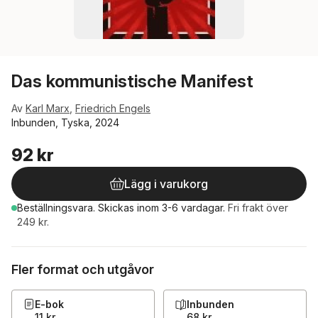
Das kommunistische Manifest
Av
Karl Marx
,
Friedrich Engels
Inbunden, Tyska, 2024
92 kr
Lägg i varukorg
Beställningsvara.
Skickas
inom 3-6 vardagar
.
Fri frakt över
249 kr.
Fler format och utgåvor
E-bok
Inbunden
11 kr
68 kr