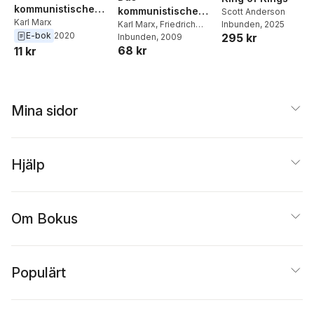
kommunistische
kommunistische
Scott Anderson
Manifest
Karl Marx
Inbunden
, 2025
Manifest
Karl Marx
,
Friedrich
E-bok
2020
295 kr
Engels
Inbunden
, 2009
68 kr
11 kr
Mina sidor
Hjälp
Om Bokus
Populärt