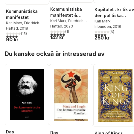
Kommunistiska
Kapitalet : kritik av
Kommunistiska
manifestet &
den politiska
manifestet
kommunismens
Karl Marx
,
Friedrich
ekonomin. Första
Karl Marx
Karl Marx
,
Friedrich
Engels
Häftad
, 2023
Inbunden
, 2018
grundsatser
boken. Kapitalets
Engels
Häftad
, 2018
(
1
)
(
6
)
produktionsproce
(
15
)
5,0
utav 5 stjärnor. Totalt antal röster:
4,0
utav 5 stjärnor. Tota
3,9
utav 5 stjärnor. Totalt antal röster:
142 kr
250 kr
90 kr
s
Hoppa över listan
Du kanske också är intresserad av
Das
Das
King of Kings