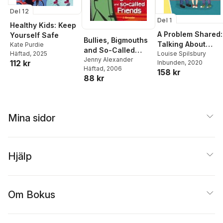
Del 12
Del 1
Healthy Kids: Keep
A Problem Shared:
Yourself Safe
Bullies, Bigmouths
Talking About
Kate Purdie
and So-Called
Häftad
, 2025
Bullying
Louise Spilsbury
Friends
Jenny Alexander
112 kr
Inbunden
, 2020
Häftad
, 2006
158 kr
88 kr
Mina sidor
Hjälp
Om Bokus