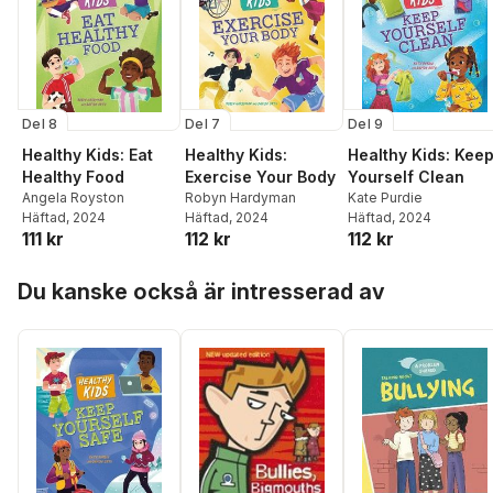
Del 8
Del 7
Del 9
Healthy Kids: Eat
Healthy Kids:
Healthy Kids: Kee
Healthy Food
Exercise Your Body
Yourself Clean
Angela Royston
Robyn Hardyman
Kate Purdie
Häftad
, 2024
Häftad
, 2024
Häftad
, 2024
111 kr
112 kr
112 kr
Hoppa över listan
Du kanske också är intresserad av