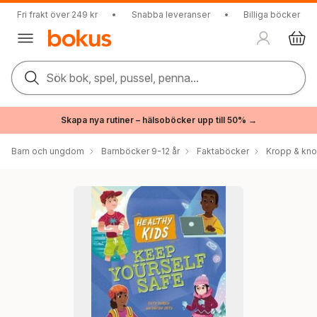
Fri frakt över 249 kr
•
Snabba leveranser
•
Billiga böcker
Sök bok, spel, pussel, penna...
Skapa nya rutiner – hälsoböcker upp till 50% →
Barn och ungdom
Barnböcker 9-12 år
Faktaböcker
Kropp & kn