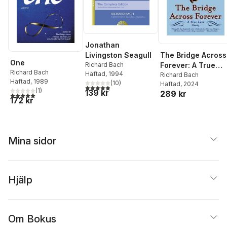
Jonathan
The Bridge Across
Livingston Seagull
One
Forever: A True
Richard Bach
Richard Bach
Häftad
, 1994
Love Story
Richard Bach
Häftad
, 1989
(
10
)
Häftad
, 2024
4,9
utav 5 stjärnor. Totalt antal röster:
(
1
)
139 kr
289 kr
5,0
utav 5 stjärnor. Totalt antal röster:
172 kr
Mina sidor
Hjälp
Om Bokus