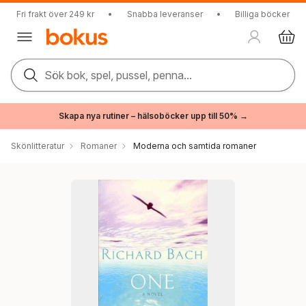
Fri frakt över 249 kr
•
Snabba leveranser
•
Billiga böcker
Sök bok, spel, pussel, penna...
Skapa nya rutiner – hälsoböcker upp till 50% →
Skönlitteratur
Romaner
Moderna och samtida romaner