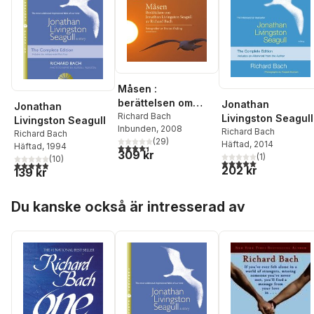
Måsen :
berättelsen om
Jonathan
Jonathan
Jonathan
Richard Bach
Livingston Seagull
Livingston Seagull
Inbunden
, 2008
Livingston Seagull
Richard Bach
Richard Bach
(
29
)
Häftad
, 2014
Häftad
, 1994
4,4
utav 5 stjärnor. Totalt antal röster:
309 kr
(
1
)
(
10
)
5,0
utav 5 stjärnor. Tota
4,9
utav 5 stjärnor. Totalt antal röster:
202 kr
139 kr
Hoppa över listan
Du kanske också är intresserad av