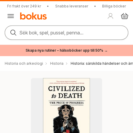
Fri frakt över 249 kr
•
Snabba leveranser
•
Billiga böcker
Sök bok, spel, pussel, penna...
Skapa nya rutiner – hälsoböcker upp till 50% →
Historia och arkeologi
Historia
Historia: särskilda händelser och ä