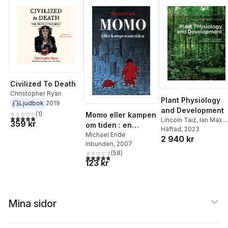
Civilized To Death
Christopher Ryan
Plant Physiology
Ljudbok
2019
and Development
(
1
)
Momo eller kampen
5,0
utav 5 stjärnor. Totalt antal röster:
Lincoln Taiz
,
Ian Max
359 kr
om tiden : en
Møller
Häftad
,
, 2023
Angus Murphy
,
sagoroman
Michael Ende
2 940 kr
Eduardo Zeiger,
Inbunden
, 2007
Emeritus Author
(
58
)
4,8
utav 5 stjärnor. Totalt antal röster:
123 kr
Mina sidor