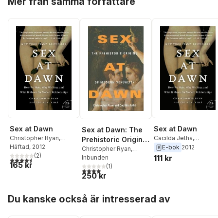
Mer från samma författare
Sex at Dawn
Sex at Dawn
Sex at Dawn: The
Christopher Ryan
,
Cacilda Jetha
,
Prehistoric Origins
Cacilda Jetha
Häftad
, 2012
Christopher Ryan
E-bok
2012
of Modern
Christopher Ryan
,
(
2
)
111 kr
Cacilda Jetha
Inbunden
Sexuality
4,5
utav 5 stjärnor. Totalt antal röster:
165 kr
(
1
)
4,0
utav 5 stjärnor. Totalt antal röster:
250 kr
Hoppa över listan
Du kanske också är intresserad av