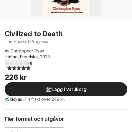
Civilized to Death
The Price of Progress
Av
Christopher Ryan
Häftad, Engelska, 2023
(
1
)
5,0
utav 5 stjärnor. Totalt antal röster:
226 kr
Lägg i varukorg
Skickas
.
Fri frakt över 249 kr.
Fler format och utgåvor