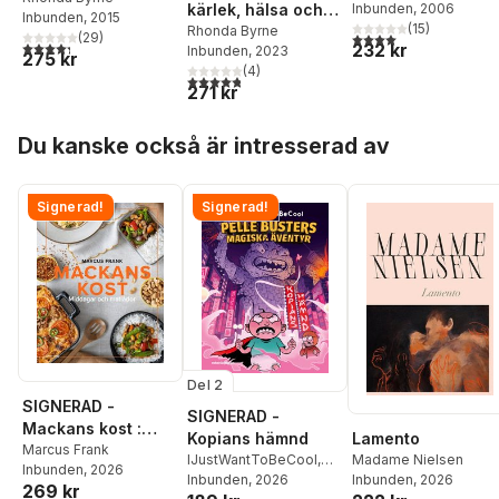
kärlek, hälsa och
Inbunden
, 2006
Inbunden
, 2015
(
15
)
pengar : en
Rhonda Byrne
4,0
utav 5 stjärnor. Tota
(
29
)
4,3
utav 5 stjärnor. Totalt antal röster:
232 kr
Inbunden
, 2023
masterclass
275 kr
(
4
)
4,8
utav 5 stjärnor. Totalt antal röster:
271 kr
Hoppa över listan
Du kanske också är intresserad av
Signerad!
Signerad!
Del 2
SIGNERAD -
SIGNERAD -
Mackans kost :
Lamento
Kopians hämnd
Middagar och
Marcus Frank
Madame Nielsen
IJustWantToBeCool
,
Inbunden
, 2026
matlådor
Inbunden
, 2026
Joel Adolphson
Inbunden
, 2026
,
Emil
269 kr