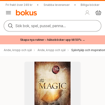
Fri frakt över 249 kr
•
Snabba leveranser
•
Billiga böcker
Sök bok, spel, pussel, penna...
Skapa nya rutiner – hälsoböcker upp till 50% →
Ande, kropp och själ
Ande, kropp och själ
Självhjälp och inspiratio