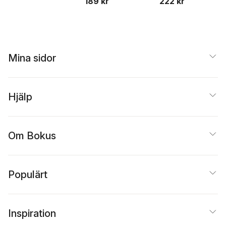
222 kr
189 kr
Ejdemo Beer
,
Victor
Beer
Mina sidor
Hjälp
Om Bokus
Populärt
Inspiration