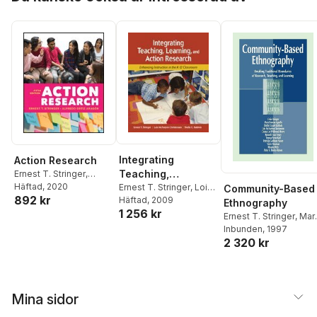
Integrating
Action Research
Teaching,
Ernest T. Stringer
,
Alfredo Ortiz Aragón
Häftad
, 2020
Learning, and
Ernest T. Stringer
,
Lois
Community-Based
892 kr
McFadyen Christensen
Häftad
, 2009
,
Action Research
Ethnography
1 256 kr
Shelia C. Baldwin
Ernest T. Stringer
,
Mar
Frances Agnello
Inbunden
, 1997
,
Sheil
2 320 kr
Conant Baldwin
,
Lois
McFayden Christense
Deana Lee Philb Henr
Mina sidor