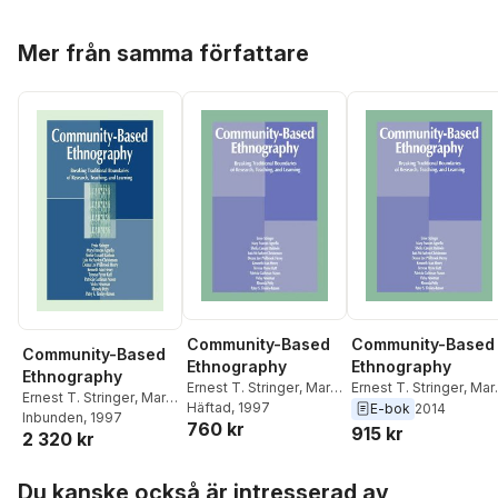
Hoppa över listan
Mer från samma författare
Community-Based
Community-Based
Community-Based
Ethnography
Ethnography
Ethnography
Ernest T. Stringer
,
Mary
Ernest T. Stringer
,
Mar
Ernest T. Stringer
,
Mary
Frances Agnello
Häftad
, 1997
,
Sheila
Frances Agnello
,
Sheil
E-bok
2014
Frances Agnello
Inbunden
, 1997
,
Sheila
760 kr
Conant Baldwin
,
Lois
Conant Baldwin
,
Lois
915 kr
2 320 kr
Conant Baldwin
,
Lois
McFayden Christensen
,
McFayden Christense
McFayden Christensen
,
Deana Lee Philb Henry
Deana Lee Philb Henr
Hoppa över listan
Deana Lee Philb Henry
Du kanske också är intresserad av